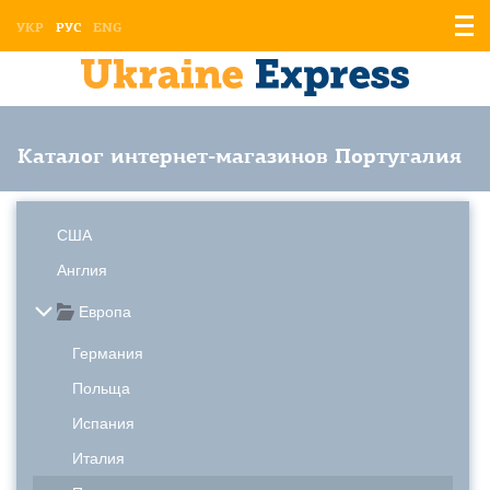
Отоб
УКР
РУС
ENG
мен
Каталог интернет-магазинов Португалия
США
Англия
Европа
Германия
Польща
Испания
Италия