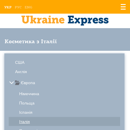
Відо
УКР
РУС
ENG
мен
Косметика з Італії
США
Англія
Європа
Німеччина
Польща
Іспанія
Італія