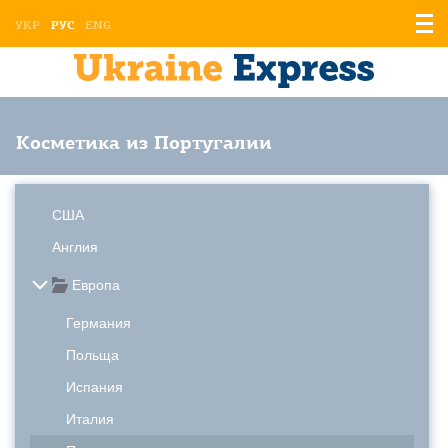
Отоб
УКР
РУС
ENG
мен
Косметика из Португалии
США
Англия
Европа
Германия
Польща
Испания
Италия