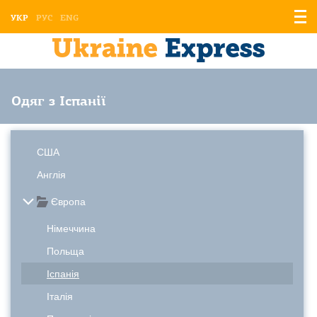
Відо
УКР
РУС
ENG
мен
Одяг з Іспанії
США
Англія
Європа
Німеччина
Польща
Іспанія
Італія