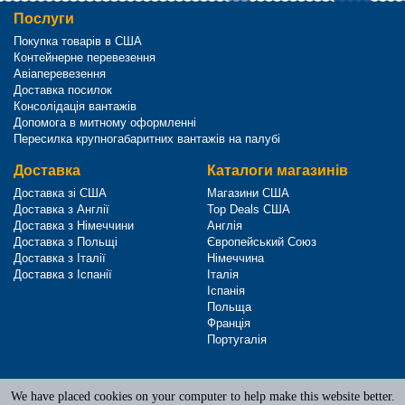
Послуги
Покупка товарів в США
Контейнерне перевезення
Авіаперевезення
Доставка посилок
Консолідація вантажів
Допомога в митному оформленні
Пересилка крупногабаритних вантажів на палубі
Доставка
Каталоги магазинів
Доставка зі США
Магазини США
Доставка з Англії
Top Deals США
Доставка з Німеччини
Англія
Доставка з Польщі
Європейський Союз
Доставка з Італії
Німеччина
Доставка з Іспанії
Італія
Іспанія
Польща
Франція
Португалія
We have placed cookies on your computer to help make this website better.