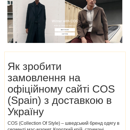
Як зробити
замовлення на
офіційному сайті COS
(Spain)
з доставкою в
Україну
COS (Collection Of Style) – шведський бренд одягу в
сегменті мас-маркет. Короткий крій, стримані