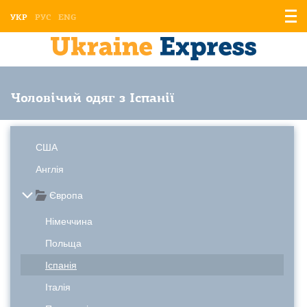
Відо
УКР
РУС
ENG
мен
Чоловічий одяг з Іспанії
США
Англія
Європа
Німеччина
Польща
Іспанія
Італія