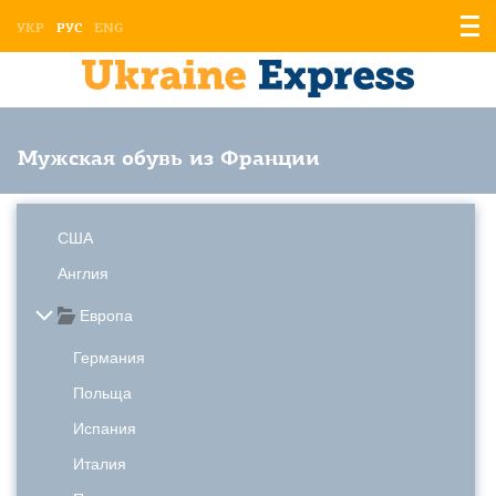
Отоб
УКР
РУС
ENG
мен
Мужская обувь из Франции
США
Англия
Европа
Германия
Польща
Испания
Италия