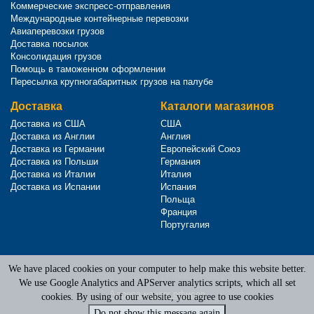
Коммерческие экспресс-отправления
Международные контейнерные перевозки
Авиаперевозки грузов
Доставка посылок
Консолидация грузов
Помощь в таможенном оформлении
Пересылка крупногабаритных грузов на палубе
Доставка
Каталоги магазинов
Доставка из США
США
Доставка из Англии
Англия
Доставка из Германии
Европейский Союз
Доставка из Польши
Германия
Доставка из Италии
Италия
Доставка из Испании
Испания
Польща
Франция
Португалия
We have placed cookies on your computer to help make this website better.
Terms of Service
|
Privacy Policy
We use Google Analytics and APServer analytics scripts, which all set
Адреса наших офисов
cookies. By using of our website, you agree to use cookies
Do not show this message again