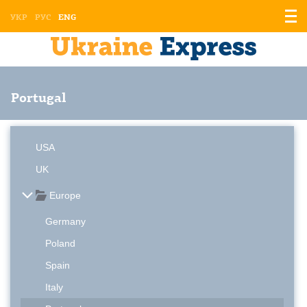
Displ
УКР
РУС
ENG
the
men
Portugal
USA
UK
Europe
Germany
Poland
Spain
Italy