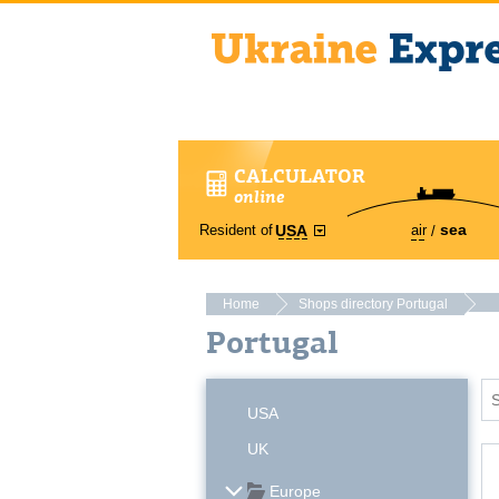
CALCULATOR
online
sea
Resident of
air
USA
Home
Shops directory Portugal
Portugal
USA
UK
Europe