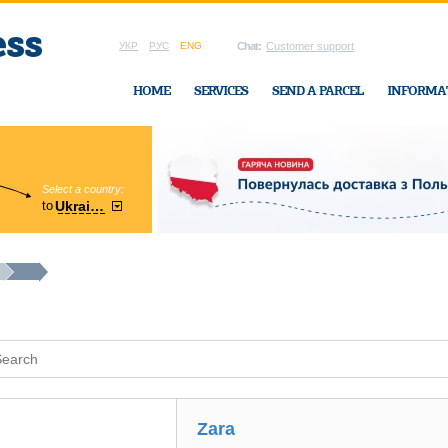
УКР
РУС
ENG
Chat:
Customer support
HOME
SERVICES
SEND A PARCEL
INFORMA
Select a country:
Region:
to
Ukraine
Cherkasy
In Ukraine-Exp
Zara