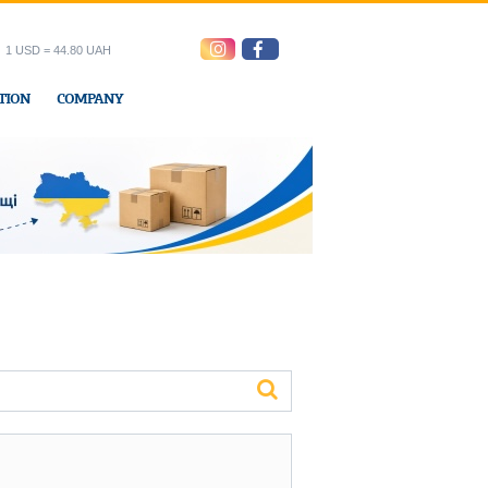
1 USD = 44.80 UAH
TION
COMPANY
ress office