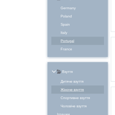
Germany
Poland
Spain
Italy
Portugal
France
Взуття
Дитяче взуття
Жіноче взуття
Спортивне взуття
Чоловіче взуття
Іграшки