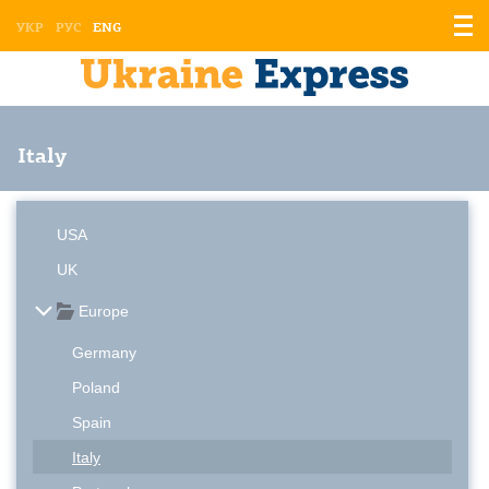
Displ
УКР
РУС
ENG
the
men
Italy
USA
UK
Europe
Germany
Poland
Spain
Italy