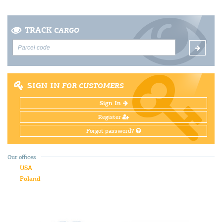
TRACK
CARGO
SIGN IN
FOR CUSTOMERS
Sign In
Register
Forgot password?
Our offices
USA
Poland