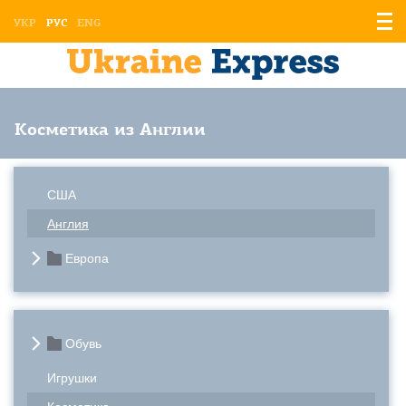
Отоб
УКР
РУС
ENG
мен
Косметика из Англии
США
Англия
Европа
Обувь
Игрушки