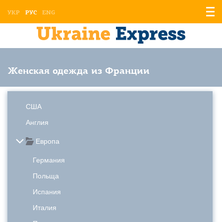
Отоб
УКР
РУС
ENG
мен
Женская одежда из Франции
США
Англия
Европа
Германия
Польща
Испания
Италия