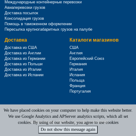
Международные контейнерные перевозки
Авиаперевозки грузов
Доставка посылок
Консолидация грузов
Помощь в таможенном оформлении
Пересылка крупногабаритных грузов на палубе
Доставка
Каталоги магазинов
Доставка из США
США
Доставка из Англии
Англия
Доставка из Германии
Европейский Союз
Доставка из Польши
Германия
Доставка из Италии
Италия
Доставка из Испании
Испания
Польща
Франция
Португалия
We have placed cookies on your computer to help make this website better.
Terms of Service
|
Privacy Policy
We use Google Analytics and APServer analytics scripts, which all set
Адреса наших офисов
|
Служба поддержки
cookies. By using of our website, you agree to use cookies
Do not show this message again