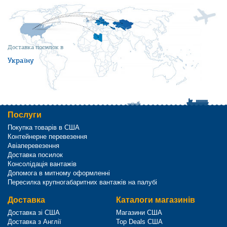
Доставка посилок в
Україну
Послуги
Покупка товарів в США
Контейнерне перевезення
Авіаперевезення
Доставка посилок
Консолідація вантажів
Допомога в митному оформленні
Пересилка крупногабаритних вантажів на палубі
Доставка
Каталоги магазинів
Доставка зі США
Магазини США
Доставка з Англії
Top Deals США