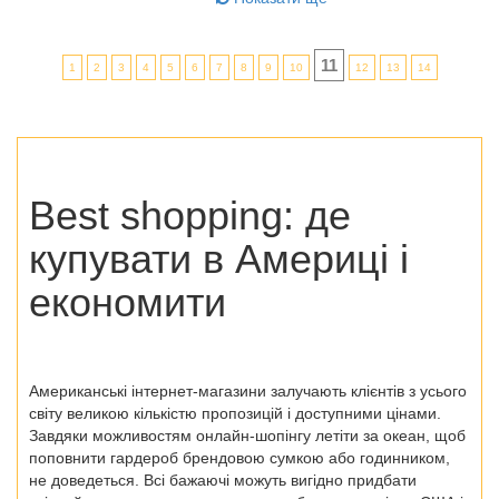
11
1
2
3
4
5
6
7
8
9
10
12
13
14
Best shopping: де
купувати в Америці і
економити
Американські інтернет-магазини залучають клієнтів з усього
світу великою кількістю пропозицій і доступними цінами.
Завдяки можливостям онлайн-шопінгу летіти за океан, щоб
поповнити гардероб брендовою сумкою або годинником,
не доведеться. Всі бажаючі можуть вигідно придбати