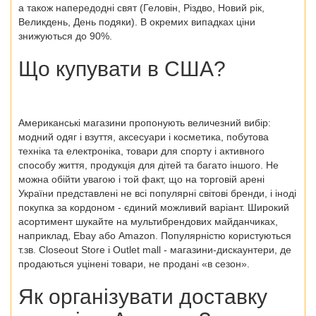
а також напередодні свят (Геловін, Різдво, Новий рік,
Великдень, День подяки). В окремих випадках ціни
знижуються до 90%.
Що купувати в США?
Американські магазини пропонують величезний вибір:
модний одяг і взуття, аксесуари і косметика, побутова
техніка та електроніка, товари для спорту і активного
способу життя, продукція для дітей та багато іншого. Не
можна обійти увагою і той факт, що на торговій арені
України представлені не всі популярні світові бренди, і іноді
покупка за кордоном - єдиний можливий варіант. Широкий
асортимент шукайте на мультибрендових майданчиках,
наприклад, Ebay або Amazon. Популярністю користуються
т.зв. Closeout Store і Outlet mall - магазини-дискаунтери, де
продаються уцінені товари, не продані «в сезон».
Як організувати доставку