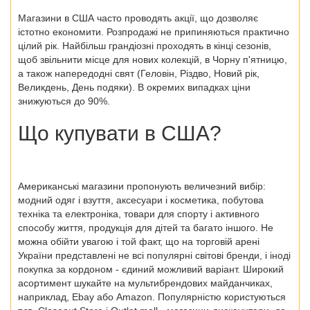
Магазини в США часто проводять акції, що дозволяє
істотно економити. Розпродажі не припиняються практично
цілий рік. Найбільш грандіозні проходять в кінці сезонів,
щоб звільнити місце для нових колекцій, в Чорну п'ятницю,
а також напередодні свят (Геловін, Різдво, Новий рік,
Великдень, День подяки). В окремих випадках ціни
знижуються до 90%.
Що купувати в США?
Американські магазини пропонують величезний вибір:
модний одяг і взуття, аксесуари і косметика, побутова
техніка та електроніка, товари для спорту і активного
способу життя, продукція для дітей та багато іншого. Не
можна обійти увагою і той факт, що на торговій арені
України представлені не всі популярні світові бренди, і іноді
покупка за кордоном - єдиний можливий варіант. Широкий
асортимент шукайте на мультибрендових майданчиках,
наприклад, Ebay або Amazon. Популярністю користуються