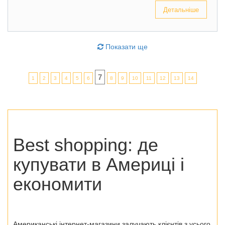
Детальніше
Показати ще
7
1
2
3
4
5
6
8
9
10
11
12
13
14
Best shopping: де
купувати в Америці і
економити
Американські інтернет-магазини залучають клієнтів з усього