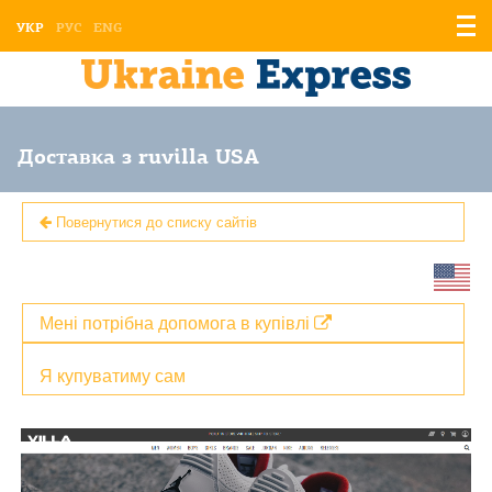
Відо
УКР
РУС
ENG
мен
Доставка з ruvilla USA
Повернутися до списку сайтів
Мені потрібна допомога в купівлі
Я купуватиму сам