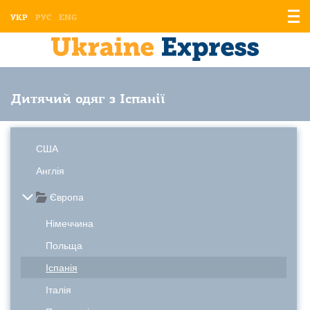
Відо
УКР
РУС
ENG
мен
Дитячий одяг з Іспанії
США
Англія
Європа
Німеччина
Польща
Іспанія
Італія