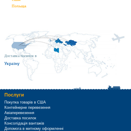
Польща
Доставка посилок в
Україну
Послуги
Покупка товарів в США
Контейнерне перевезення
Авіаперевезення
Доставка посилок
Консолідація вантажів
Допомога в митному оформленні