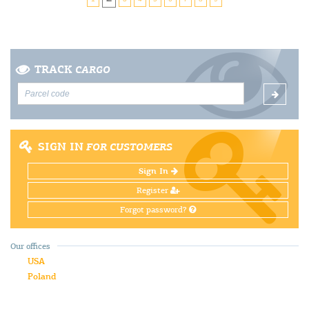
TRACK
CARGO
SIGN IN
FOR CUSTOMERS
Sign In
Register
Forgot password?
Our offices
USA
Poland