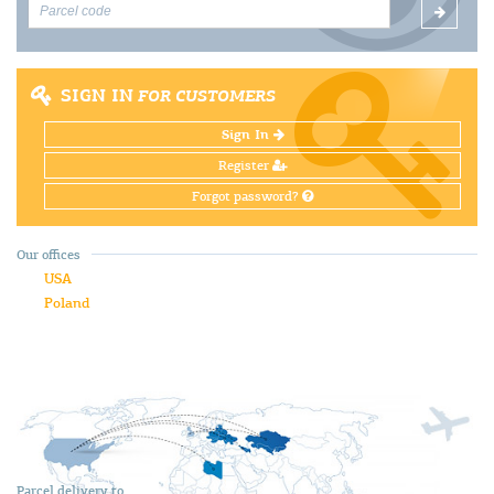
SIGN IN
FOR CUSTOMERS
Sign In
Register
Forgot password?
Our offices
USA
Poland
Parcel delivery to