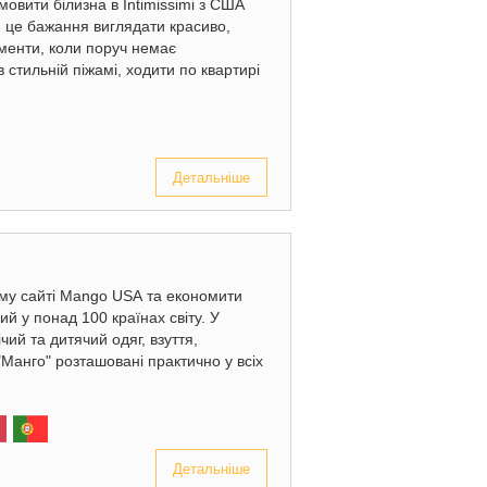
овити білизна в Intimissimi з США
- це бажання виглядати красиво,
оменти, коли поруч немає
в стильній піжамі, ходити по квартирі
Детальніше
ному сайті Mango USA та економити
 у понад 100 країнах світу. У
чий та дитячий одяг, взуття,
Манго" розташовані практично у всіх
Детальніше