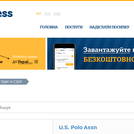
УКР
РУС
ENG
ГОЛОВНА
ПОСЛУГИ
НАДІСЛАТИ ПОСИЛКУ
Виберіть країну:
область:
до
м
у
України
Вінницька
в офісі Ukrain
Одяг із США
U.S. Polo Assn