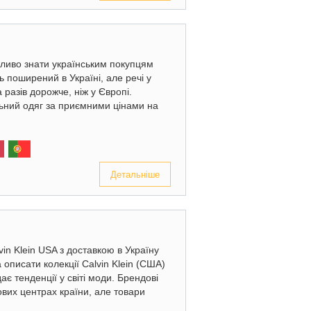
жливо знати українським покупцям
ь поширений в Україні, але речі у
 разів дорожче, ніж у Європі.
ьний одяг за приємними цінами на
Детальніше
in Klein USA з доставкою в Україну
 описати колекції Calvin Klein (США)
ає тенденції у світі моди. Брендові
гових центрах країни, але товари