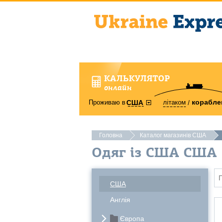
КАЛЬКУЛЯТОР
онлайн
корабле
Проживаю в
літаком
США
Головна
Каталог магазинів США
Одяг із США США
США
Англія
Європа