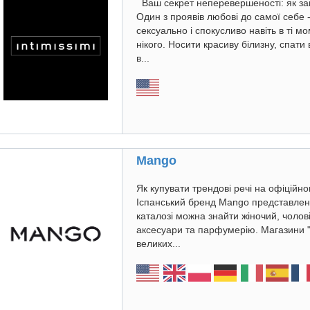
Ваш секрет неперевершеності: як зам
Один з проявів любові до самої себе 
сексуально і спокусливо навіть в ті м
нікого. Носити красиву білизну, спати 
в...
Mango
Як купувати трендові речі на офіцій
Іспанський бренд Mango представлений
каталозі можна знайти жіночий, чолові
аксесуари та парфумерію. Магазини "
великих...