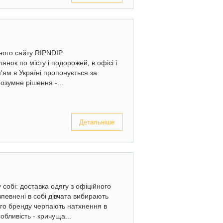
йного сайту RIPNDIP
нок по місту і подорожей, в офісі і
м'ям в Україні пропонується за
озумне рішення -...
Детальніше
собі: доставка одягу з офіційного
 впевнені в собі дівчата вибирають
ого бренду черпають натхнення в
обливість - кричуща...