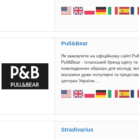
Pull&Bear
Як замовляти на офіційному сайті Pul
Pull&Bear - іспанський бренд одягу та
повсякденних образах для молоді, віль
магазини дуже популярні та представл
центрах України....
Stradivarius