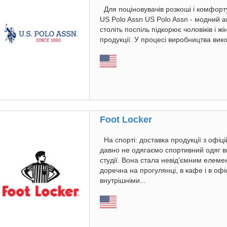
Для поціновувачів розкоші і комфорту
US Polo Assn US Polo Assn - модний а
століть поспіль підкорює чоловіків і ж
продукції. У процесі виробництва вико
Foot Locker
На спорті: доставка продукції з офіц
давно не одягаємо спортивний одяг ви
студії. Вона стала невід'ємним елем
доречна на прогулянці, в кафе і в оф
внутрішніми...