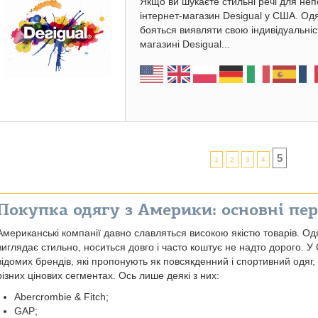
Якщо ви шукаєте стильні речі для непо
інтернет-магазин Desigual у США. Од
бояться виявляти свою індивідуальніс
магазині Desigual...
5
1
2
3
4
Покупка одягу з Америки: основні пе
Американські компанії давно славляться високою якістю товарів. Од
виглядає стильно, носиться довго і часто коштує не надто дорого.
відомих брендів, які пропонують як повсякденний і спортивний одяг, т
різних цінових сегментах. Ось лише деякі з них:
Abercrombie & Fitch;
GAP;