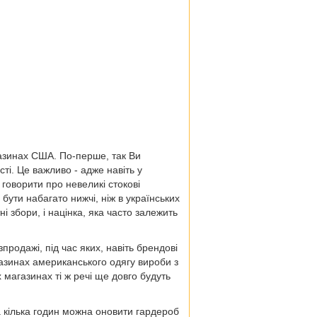
азинах США. По-перше, так Ви
і. Це важливо - адже навіть у
говорити про невеликі стокові
бути набагато нижчі, ніж в українських
ні збори, і націнка, яка часто залежить
продажі, під час яких, навіть брендові
газинах американського одягу вироби з
 магазинах ті ж речі ще довго будуть
 кілька годин можна оновити гардероб