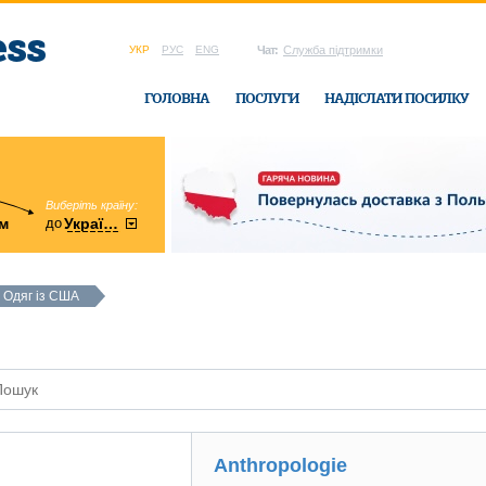
УКР
РУС
ENG
Чат:
Служба підтримки
ГОЛОВНА
ПОСЛУГИ
НАДІСЛАТИ ПОСИЛКУ
Виберіть країну:
область:
до
м
у
України
Вінницька
в офісі Ukrain
Одяг із США
Anthropologie