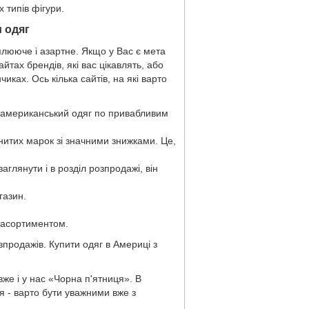
х типів фігури.
и одяг
плююче і азартне. Якщо у Вас є мета
тах брендів, які вас цікавлять, або
ках. Ось кілька сайтів, на які варто
є американський одяг по привабливим
нитих марок зі значними знижками. Це,
аглянути і в розділ розпродажі, він
газин.
 асортиментом.
зпродажів. Купити одяг в Америці з
вже і у нас «Чорна п'ятниця». В
я - варто бути уважними вже з