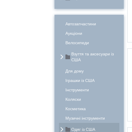
Автозапчастини
Аукціони
Велосипеди
Взуття та аксесуари із
США
Для дому
Іграшки із США
Інструменти
Коляски
Косметика
Музичні інструменти
Одяг із США