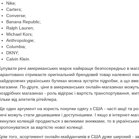
Nike;
Carters;
Converse;
Banana Republic;
Ralph Lauren;
Michael Kors;
Anthropologie;
Columbia;
DKNY;
Calvin Klein.
Купувати речі американських марок найкраще безпосередньо в маг
гарантовано отримаєте оригінальний брендовий товар належної якост
найдорожчих українських бутиках можна зустріти підробки, а що вже 
магазини. По-друге, ціни в американських онлайн-магазинах можуть 
роздрібних магазинах - роль відіграє і вартість транспортування, мит
тільки від апетитів рітейлера.
Ще один аргумент на користь покупки одягу з США - часті акції та роз
речі можуть стати дешевшими і доступнішими. І якщо в інтернет-ма
минулих колекцій продаються з великими знижками, то в українських
пропонуватися за вартістю нової колекції.
Крім того, асортимент онлайн-майданчиків в США дуже широкий - за