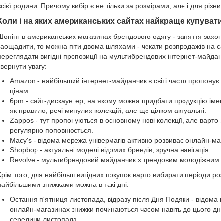
всієї родини. Причому вибір є не тільки за розмірами, але і для різни
Коли і на яких американських сайтах найкраще купуват
Шопінг в американських магазинах брендового одягу - заняття захо
заощадити, то можна піти двома шляхами - чекати розпродажів на сай
переглядати вигідні пропозиції на мультибрендових інтернет-майданчи
звернути увагу:
Amazon - найбільший інтернет-майданчик в світі часто пропону
цінам.
6pm - сайт-дискаунтер, на якому можна придбати продукцію іме
як правило, речі минулих колекцій, але ще цілком актуальні.
Zappos - тут пропонуються в основному нові колекції, але варто з
регулярно поповнюється.
Macy's - відома мережа універмагів активно розвиває онлайн-ма
Shopbop - актуальні моделі відомих брендів, зручна навігація.
Revolve - мультибрендовий майданчик з трендовим молодіжним
Крім того, для найбільш вигідних покупок варто вибирати періоди ро
найбільшими знижками можна в такі дні:
Остання п'ятниця листопада, відразу після Дня Подяки - відома 
онлайн-магазинах знижки починаються часом навіть до цього дн
середини листопада.