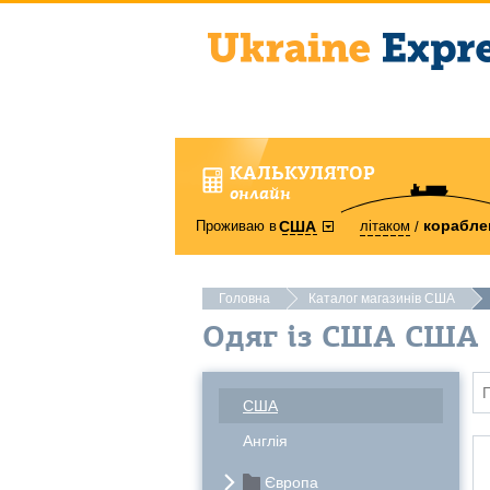
КАЛЬКУЛЯТОР
онлайн
корабле
Проживаю в
літаком
США
Головна
Каталог магазинів США
Одяг із США США
США
Англія
Європа