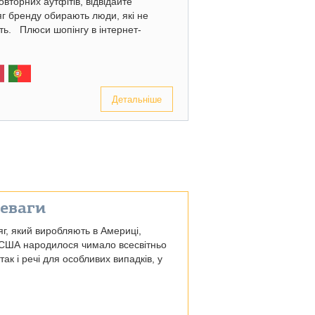
вторних аутфітів, відвідайте
яг бренду обирають люди, які не
ть. Плюси шопінгу в інтернет-
Детальніше
реваги
яг, який виробляють в Америці,
 У США народилося чимало всесвітньо
ак і речі для особливих випадків, у