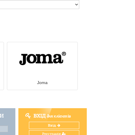
Joma
ТИ
ВХІД
для клієнтів
Вхід
Реєстрація