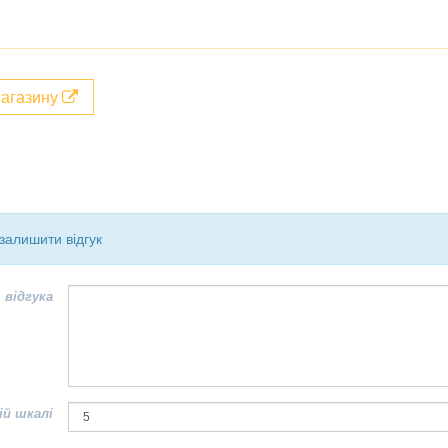
магазину
залишити відгук
 відгука
ій шкалі