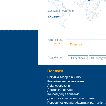
Доставка посилок в
Україну
Наші офіси
США
Польща
Подобається?
Facebook
Instagr
Послуги
Покупка товарів в США
Контейнерне перевезення
Авіаперевезення
Доставка посилок
Консолідація вантажів
Допомога в митному оформленні
Пересилка крупногабаритних вантажів н