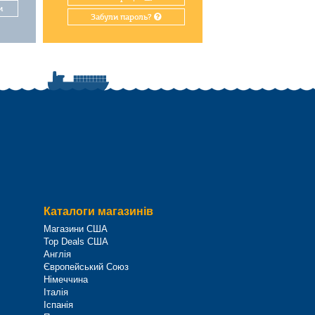
и
Забули пароль?
Каталоги магазинів
Магазини США
Top Deals США
Англія
Європейський Союз
Німеччина
Італія
Іспанія