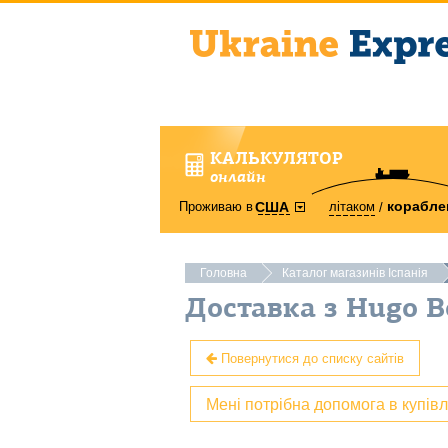
КАЛЬКУЛЯТОР
онлайн
корабле
Проживаю в
літаком
США
Головна
Каталог магазинів Іспанія
Доставка з Hugo B
Повернутися до списку сайтів
Мені потрібна допомога в купів