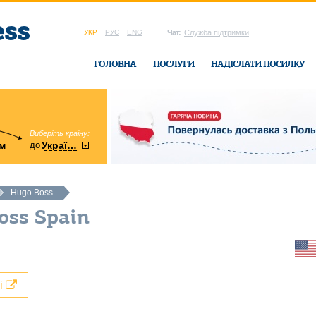
УКР
РУС
ENG
Чат:
Служба підтримки
ГОЛОВНА
ПОСЛУГИ
НАДІСЛАТИ ПОСИЛКУ
Виберіть країну:
область:
до
м
у
України
Вінницька
в офісі Ukrain
Hugo Boss
oss Spain
лі