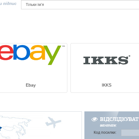
и підпис
Ebay
IKKS
ВІДСЛІДКУВА
вантаж
Код посилки: