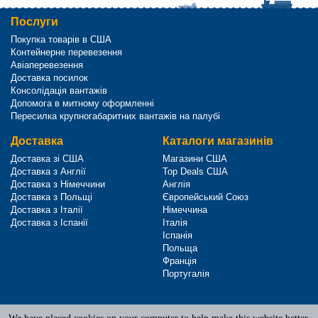
Послуги
Покупка товарів в США
Контейнерне перевезення
Авіаперевезення
Доставка посилок
Консолідація вантажів
Допомога в митному оформленні
Пересилка крупногабаритних вантажів на палубі
Доставка
Каталоги магазинів
Доставка зі США
Магазини США
Доставка з Англії
Top Deals США
Доставка з Німеччини
Англія
Доставка з Польщі
Європейський Союз
Доставка з Італії
Німеччина
Доставка з Іспанії
Італія
Іспанія
Польща
Франція
Португалія