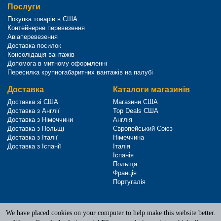
Послуги
Покупка товарів в США
Контейнерне перевезення
Авіаперевезення
Доставка посилок
Консолідація вантажів
Допомога в митному оформленні
Пересилка крупногабаритних вантажів на палубі
Доставка
Каталоги магазинів
Доставка зі США
Магазини США
Доставка з Англії
Top Deals США
Доставка з Німеччини
Англія
Доставка з Польщі
Європейський Союз
Доставка з Італії
Німеччина
Доставка з Іспанії
Італія
Іспанія
Польща
Франція
Португалія
We have placed cookies on your computer to help make this website better.
Terms of Service
|
Privacy Policy