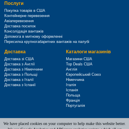
Послуги
Покупка товарів в США
Контейнерне перевезення
Авіаперевезення
Доставка посилок
Консолідація вантажів
Допомога в митному оформленні
Пересилка крупногабаритних вантажів на палубі
Доставка
Каталоги магазинів
Доставка зі США
Магазини США
Доставка з Англії
Top Deals США
Доставка з Німеччини
Англія
Доставка з Польщі
Європейський Союз
Доставка з Італії
Німеччина
Доставка з Іспанії
Італія
Іспанія
Польща
Франція
Португалія
We have placed cookies on your computer to help make this website better.
Terms of Service
|
Privacy Policy