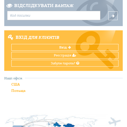
ВІДСЛІДКУВАТИ
ВАНТАЖ
ВХІД
ДЛЯ КЛІЄНТІВ
Вхід
Реєстрація
Забули пароль?
Наші офіси
США
Польща