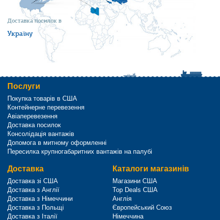
Доставка посилок в
Україну
Послуги
Покупка товарів в США
Контейнерне перевезення
Авіаперевезення
Доставка посилок
Консолідація вантажів
Допомога в митному оформленні
Пересилка крупногабаритних вантажів на палубі
Доставка
Каталоги магазинів
Доставка зі США
Магазини США
Доставка з Англії
Top Deals США
Доставка з Німеччини
Англія
Доставка з Польщі
Європейський Союз
Доставка з Італії
Німеччина