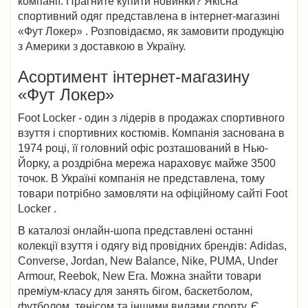
компанії. Прагните
купити
новинки? Якісна
спортивний одяг представлена в
інтернет-магазині
«Фут Локер»
. Розповідаємо,
як замовити продукцію
з Америки
з доставкою в Україну.
Асортимент
інтернет-магазину
«Фут Локер»
Foot Locker - один з лідерів в продажах спортивного
взуття і спортивних костюмів. Компанія заснована в
1974 році, її головний офіс розташований в Нью-
Йорку, а роздрібна мережа нараховує майже 3500
точок. В
Україні
компанія не представлена, тому
товари потрібно замовляти на
офіційному сайті Foot
Locker
.
В каталозі онлайн-шопа представлені останні
колекції взуття і одягу від провідних брендів: Adidas,
Converse, Jordan, New Balance, Nike, PUMA, Under
Armour, Reebok, New Era. Можна знайти товари
преміум-класу для занять бігом, баскетболом,
футболом, тенісом та іншими видами спорту. Є