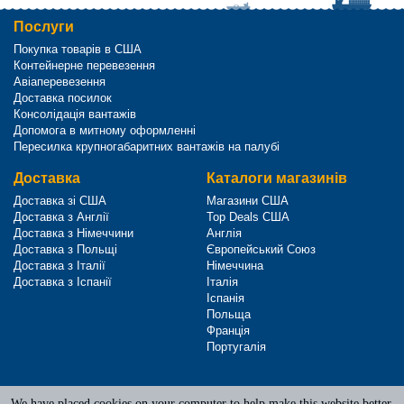
Послуги
Покупка товарів в США
Контейнерне перевезення
Авіаперевезення
Доставка посилок
Консолідація вантажів
Допомога в митному оформленні
Пересилка крупногабаритних вантажів на палубі
Доставка
Каталоги магазинів
Доставка зі США
Магазини США
Доставка з Англії
Top Deals США
Доставка з Німеччини
Англія
Доставка з Польщі
Європейський Союз
Доставка з Італії
Німеччина
Доставка з Іспанії
Італія
Іспанія
Польща
Франція
Португалія
We have placed cookies on your computer to help make this website better.