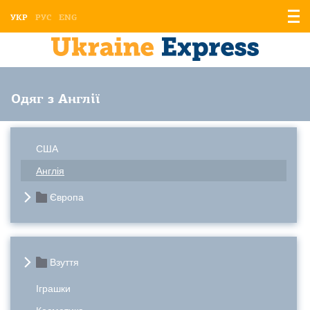
Відо
УКР
РУС
ENG
мен
Одяг з Англії
США
Англія
Європа
Взуття
Іграшки