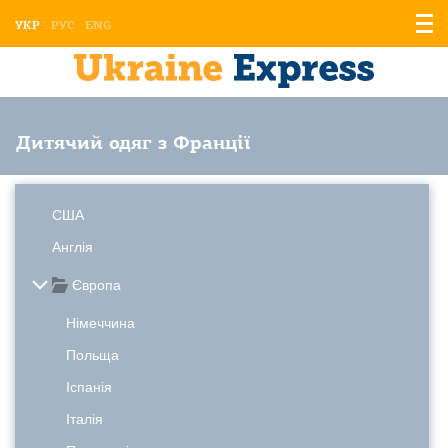
Відо
УКР
РУС
ENG
мен
Дитячий одяг з Франції
США
Англія
Європа
Німеччина
Польща
Іспанія
Італія