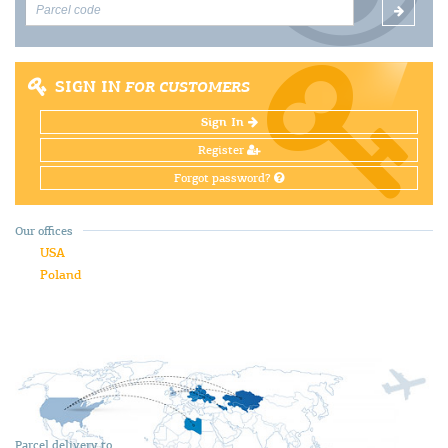
SIGN IN
FOR CUSTOMERS
Sign In
Register
Forgot password?
Our offices
USA
Poland
Parcel delivery to