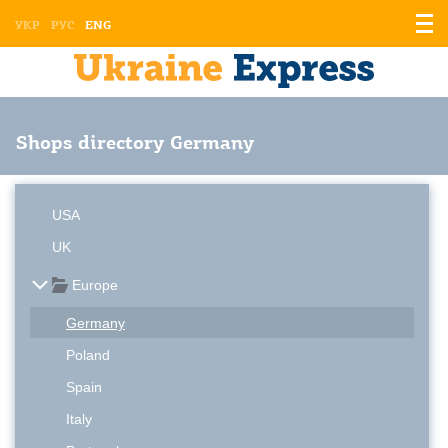
Displ
УКР
РУС
ENG
the
men
Shops directory Germany
USA
UK
Europe
Germany
Poland
Spain
Italy