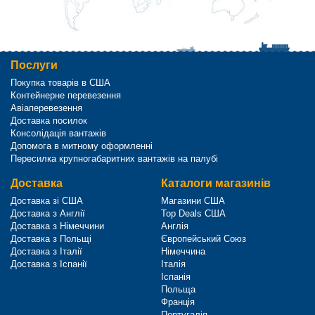
Послуги
Покупка товарів в США
Контейнерне перевезення
Авіаперевезення
Доставка посилок
Консолідація вантажів
Допомога в митному оформленні
Пересилка крупногабаритних вантажів на палубі
Доставка
Каталоги магазинів
Доставка зі США
Магазини США
Доставка з Англії
Top Deals США
Доставка з Німеччини
Англія
Доставка з Польщі
Європейський Союз
Доставка з Італії
Німеччина
Доставка з Іспанії
Італія
Іспанія
Польща
Франція
Португалія