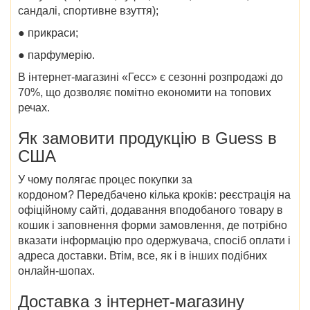
сандалі, спортивне взуття);
● прикраси;
● парфумерію.
В
інтернет-магазині «Гесс»
є сезонні розпродажі до
70%, що дозволяє помітно економити на топових
речах.
Як замовити продукцію в Guess в
США
У чому полягає процес покупки
за
кордоном?
Передбачено кілька кроків: реєстрація на
офіційному сайті, додавання вподобаного товару в
кошик і заповнення форми замовлення, де потрібно
вказати інформацію про одержувача, спосіб оплати і
адреса доставки. Втім, все, як і в інших подібних
онлайн-шопах.
Доставка
з інтернет-магазину