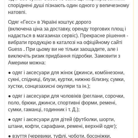
споріднені душі пізнають один одного у величезному
натовпі.
Одяг «Гесс»
в Україні коштує дорого
(включена
ціна
за доставку, оренду торгових площ і
надається в магазинах сервіс). Прекрасне рішення -
вибрати продукцію в
каталозі
на
офіційному сайті
Guess
.
При цьому ви не тільки заощадите, але і
виключіть ризик придбання підробки.
Замовити з
Америки
можна:
● одяг і аксесуари для жінок (джинси, комбінезони,
сукні, спідниці, блузи, куртки, нижню білизну, сумки,
хустки, сонцезахисні окуляри та ін.);
● одяг і аксесуари для чоловіків (реглани, сорочки,
поло, брюки, джинси, спортивні форми, ремені,
сумки, гаманці, годинник і т. Д.);
● одяг і аксесуари для дітей (футболки, шорти,
штани, кофти, сарафани, ремені, верхній одяг);
● взуття (черевики, туфлі, чоботи, босоніжки,