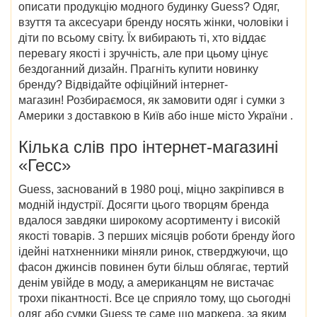
описати продукцію модного будинку Guess? Одяг,
взуття та аксесуари бренду носять жінки, чоловіки і
діти по всьому світу. Їх вибирають ті, хто віддає
перевагу якості і зручність, але при цьому цінує
бездоганний дизайн. Прагніть
купити
новинку
бренду? Відвідайте офіційний інтернет-
магазин! Розбираємося,
як замовити одяг і сумки з
Америки
з доставкою в Київ або інше місто
України
.
Кілька слів про
інтернет-магазині
«Гесс»
Guess, заснований в 1980 році, міцно закріпився в
модній індустрії. Досягти цього творцям бренда
вдалося завдяки широкому асортименту і високій
якості товарів. З перших місяців роботи бренду його
ідейні натхненники міняли ринок, стверджуючи, що
фасон джинсів повинен бути більш облягає, тертий
денім увійде в моду, а американцям не вистачає
трохи пікантності. Все це сприяло тому, що сьогодні
одяг або сумки Guess те саме що маркера, за яким