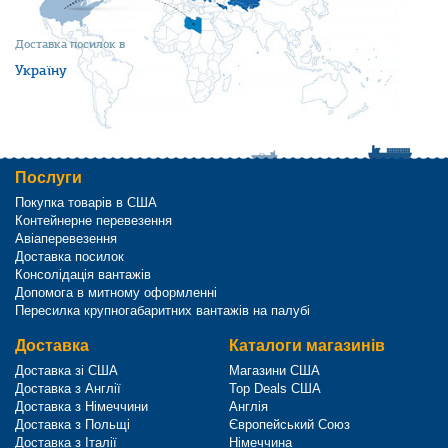
Доставка посилок в
Україну
Послуги
Покупка товарів в США
Контейнерне перевезення
Авіаперевезення
Доставка посилок
Консолідація вантажів
Допомога в митному оформленні
Пересилка крупногабаритних вантажів на палубі
Доставка
Каталоги магазинів
Доставка зі США
Магазини США
Доставка з Англії
Top Deals США
Доставка з Німеччини
Англія
Доставка з Польщі
Європейський Союз
Доставка з Італії
Німеччина