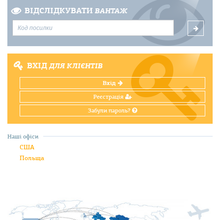
ВІДСЛІДКУВАТИ
ВАНТАЖ
ВХІД
ДЛЯ КЛІЄНТІВ
Вхід
Реєстрація
Забули пароль?
Наші офіси
США
Польща