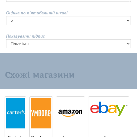
Оцінка по п’ятибальній шкалі
Показувати підпис
Схожі магазини