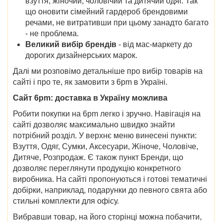
взуття, жіночий, чоловічий та дитячий одяг. Так
що оновити сімейний гардероб брендовими
речами, не витративши при цьому занадто багато
- не проблема.
Великий вибір брендів
- від мас-маркету до
дорогих дизайнерських марок.
Далі ми розповімо детальніше про вибір товарів на
сайті і про те, як замовити з 6pm в Україні.
Сайт 6pm: доставка в Україну можлива
Робити покупки на 6pm легко і зручно. Навігація на
сайті дозволяє максимально швидко знайти
потрібний розділ. У верхнє меню винесені пункти:
Взуття, Одяг, Сумки, Аксесуари, Жіноче, Чоловіче,
Дитяче, Розпродаж. Є також пункт Бренди, що
дозволяє переглянути продукцію конкретного
виробника. На сайті пропонуються і готові тематичні
добірки, наприклад, подарунки до певного свята або
стильні комплекти для офісу.
Вибравши товар, на його сторінці можна побачити,