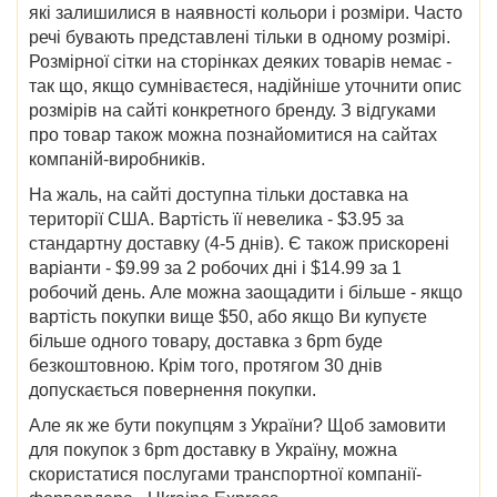
які залишилися в наявності кольори і розміри. Часто
речі бувають представлені тільки в одному розмірі.
Розмірної сітки на сторінках деяких товарів немає -
так що, якщо сумніваєтеся, надійніше уточнити опис
розмірів на сайті конкретного бренду. З відгуками
про товар також можна познайомитися на сайтах
компаній-виробників.
На жаль, на сайті доступна тільки доставка на
території США. Вартість її невелика - $3.95 за
стандартну доставку (4-5 днів). Є також прискорені
варіанти - $9.99 за 2 робочих дні і $14.99 за 1
робочий день. Але можна заощадити і більше - якщо
вартість покупки вище $50, або якщо Ви купуєте
більше одного товару, доставка з 6pm буде
безкоштовною. Крім того, протягом 30 днів
допускається повернення покупки.
Але як же бути покупцям з України? Щоб замовити
для покупок з 6pm доставку в Україну, можна
скористатися послугами транспортної компанії-