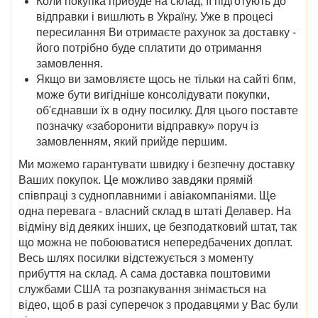
Коли покупка прибуде на склад, її підготують до
відправки і вишлють в Україну. Уже в процесі
пересилання Ви отримаєте рахунок за доставку -
його потрібно буде сплатити до отримання
замовлення.
Якщо ви замовляєте щось не тільки на сайті 6пм,
може бути вигідніше консолідувати покупки,
об'єднавши їх в одну посилку. Для цього поставте
позначку «заборонити відправку» поруч із
замовленням, який прийде першим.
Ми можемо гарантувати швидку і безпечну доставку
Ваших покупок. Це можливо завдяки прямій
співпраці з судноплавними і авіакомпаніями. Ще
одна перевага - власний склад в штаті Делавер. На
відміну від деяких інших, це безподатковий штат, так
що можна не побоюватися непередбачених доплат.
Весь шлях посилки відстежується з моменту
прибуття на склад. А сама доставка поштовими
службами США та розпакування знімається на
відео, щоб в разі суперечок з продавцями у Вас були