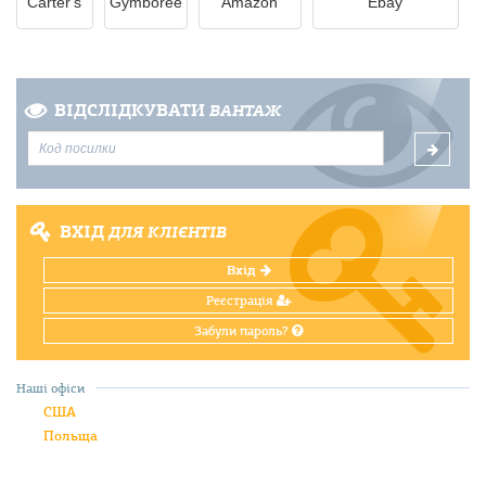
Carter's
Gymboree
Amazon
Ebay
ВІДСЛІДКУВАТИ
ВАНТАЖ
ВХІД
ДЛЯ КЛІЄНТІВ
Вхід
Реєстрація
Забули пароль?
Наші офіси
США
Польща