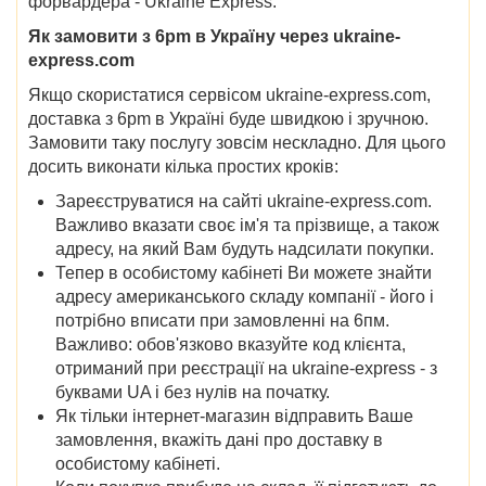
форвардера - Ukraine Express.
Як замовити з 6pm в Україну через ukraine-
express.com
Якщо скористатися сервісом ukraine-express.com,
доставка з 6pm в Україні буде швидкою і зручною.
Замовити таку послугу зовсім нескладно. Для цього
досить виконати кілька простих кроків:
Зареєструватися на сайті ukraine-express.com.
Важливо вказати своє ім'я та прізвище, а також
адресу, на який Вам будуть надсилати покупки.
Тепер в особистому кабінеті Ви можете знайти
адресу американського складу компанії - його і
потрібно вписати при замовленні на 6пм.
Важливо: обов'язково вказуйте код клієнта,
отриманий при реєстрації на ukraine-express - з
буквами UA і без нулів на початку.
Як тільки інтернет-магазин відправить Ваше
замовлення, вкажіть дані про доставку в
особистому кабінеті.