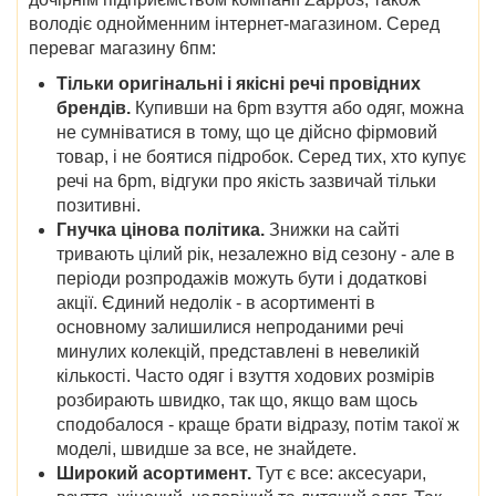
володіє однойменним інтернет-магазином. Серед
переваг магазину 6пм:
Тільки оригінальні і якісні речі провідних
брендів.
Купивши на 6pm взуття або одяг, можна
не сумніватися в тому, що це дійсно фірмовий
товар, і не боятися підробок. Серед тих, хто купує
речі на 6pm, відгуки про якість зазвичай тільки
позитивні.
Гнучка цінова політика.
Знижки на сайті
тривають цілий рік, незалежно від сезону - але в
періоди розпродажів можуть бути і додаткові
акції. Єдиний недолік - в асортименті в
основному залишилися непроданими речі
минулих колекцій, представлені в невеликій
кількості. Часто одяг і взуття ходових розмірів
розбирають швидко, так що, якщо вам щось
сподобалося - краще брати відразу, потім такої ж
моделі, швидше за все, не знайдете.
Широкий асортимент.
Тут є все: аксесуари,