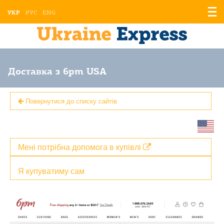
Відо
УКР
РУС
ENG
мен
Доставка з 6pm USA
Повернутися до списку сайтів
Мені потрібна допомога в купівлі
Я купуватиму сам