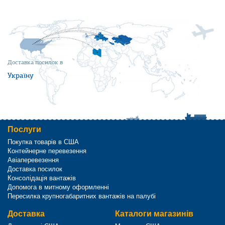
Доставка посилок в
Україну
Послуги
Покупка товарів в США
Контейнерне перевезення
Авіаперевезення
Доставка посилок
Консолідація вантажів
Допомога в митному оформленні
Пересилка крупногабаритних вантажів на палубі
Доставка
Каталоги магазинів