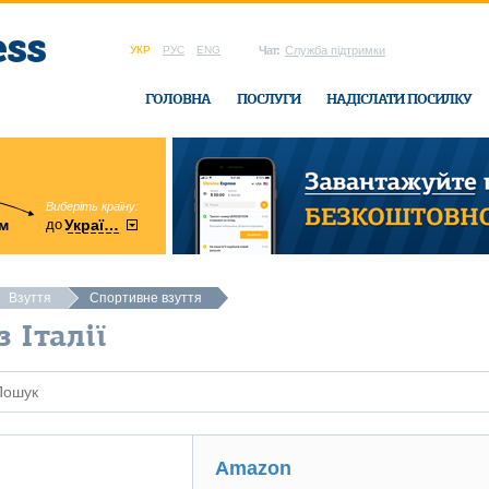
УКР
РУС
ENG
Чат:
Служба підтримки
ГОЛОВНА
ПОСЛУГИ
НАДІСЛАТИ ПОСИЛКУ
Виберіть країну:
область:
до
м
у
України
Вінницька
в офісі Ukrain
Взуття
Спортивне взуття
 Італії
Amazon