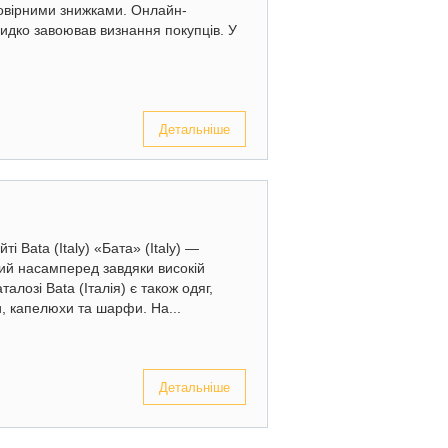
мовірними знижками. Онлайн-
видко завоював визнання покупців. У
Детальніше
і Bata (Italy) «Бата» (Italy) —
ий насамперед завдяки високій
талозі Bata (Італія) є також одяг,
и, капелюхи та шарфи. На...
Детальніше