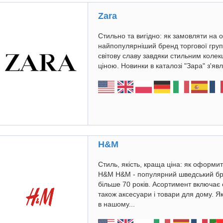
Zara
Стильно та вигідно: як замовляти на о
найпопулярніший бренд торгової групи
світову славу завдяки стильним колек
ціною. Новинки в каталозі "Зара" з'яв
H&M
Стиль, якість, краща ціна: як оформи
H&M H&M - популярний шведський бр
більше 70 років. Асортимент включає од
також аксесуари і товари для дому. 
в нашому...