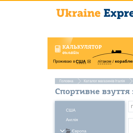
КАЛЬКУЛЯТОР
онлайн
корабле
Проживаю в
літаком
США
Головна
Каталог магазинів Італія
Спортивне взуття з
США
Англія
Європа