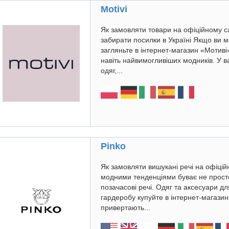
Motivi
Як замовляти товари на офіційному сай
забирати посилки в Україні Якщо ви м
загляньте в інтернет-магазин «Мотиві
навіть найвимогливіших модників. У в
одяг,...
Pinko
Як замовляти вишукані речі на офіційно
модними тенденціями буває не прост
позачасові речі. Одяг та аксесуари д
гардеробу купуйте в інтернет-магазині 
привертають...