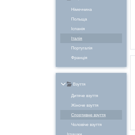
Німеччина
Польща
Іспанія
Італія
Португалія
Франція
Взуття
Дитяче взуття
Жіноче взуття
Спортивне взуття
Чоловіче взуття
Іграшки