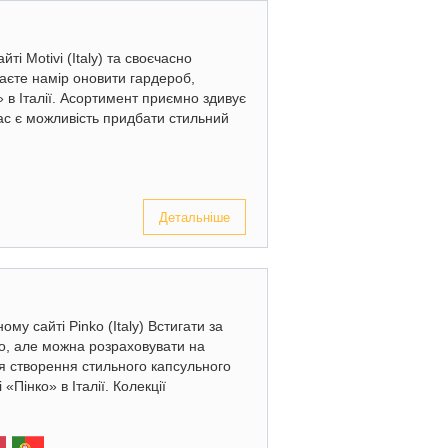
ті Motivi (Italy) та своєчасно
аєте намір оновити гардероб,
» в Італії. Асортимент приємно здивує
ас є можливість придбати стильний
Детальніше
му сайті Pinko (Italy) Встигати за
о, але можна розраховувати на
ля створення стильного капсульного
«Пінко» в Італії. Колекції