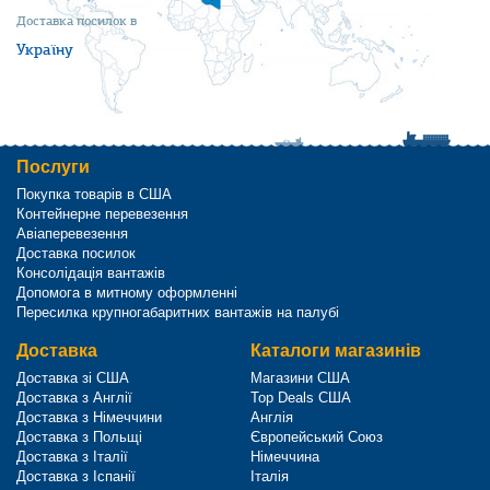
Доставка посилок в
Україну
Послуги
Покупка товарів в США
Контейнерне перевезення
Авіаперевезення
Доставка посилок
Консолідація вантажів
Допомога в митному оформленні
Пересилка крупногабаритних вантажів на палубі
Доставка
Каталоги магазинів
Доставка зі США
Магазини США
Доставка з Англії
Top Deals США
Доставка з Німеччини
Англія
Доставка з Польщі
Європейський Союз
Доставка з Італії
Німеччина
Доставка з Іспанії
Італія