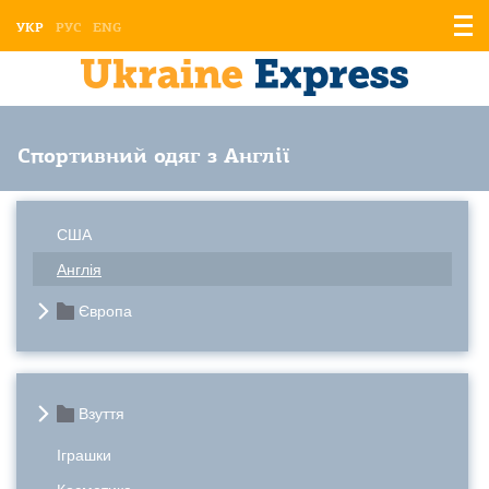
Відо
УКР
РУС
ENG
мен
Спортивний одяг з Англії
США
Англія
Європа
Взуття
Іграшки