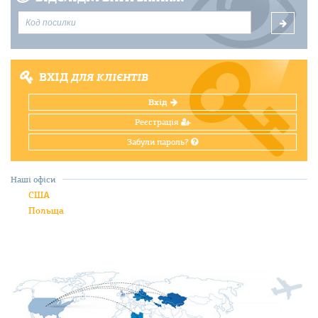
ВХІД
ДЛЯ КЛІЄНТІВ
Вхід
Реєстрація
Забули пароль?
Наші офіси
США
Польща