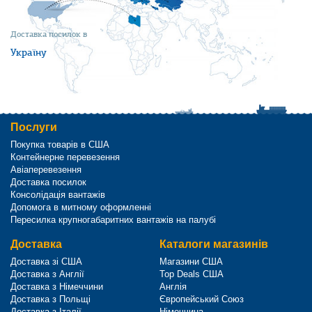
Доставка посилок в
Україну
Послуги
Покупка товарів в США
Контейнерне перевезення
Авіаперевезення
Доставка посилок
Консолідація вантажів
Допомога в митному оформленні
Пересилка крупногабаритних вантажів на палубі
Доставка
Каталоги магазинів
Доставка зі США
Магазини США
Доставка з Англії
Top Deals США
Доставка з Німеччини
Англія
Доставка з Польщі
Європейський Союз
Доставка з Італії
Німеччина