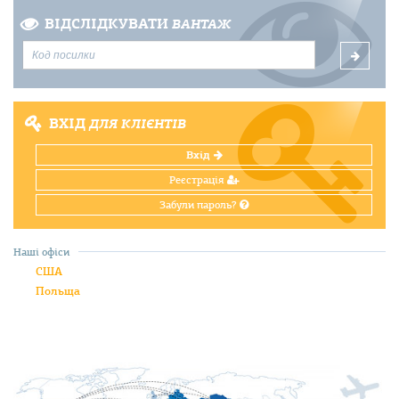
ВІДСЛІДКУВАТИ
ВАНТАЖ
ВХІД
ДЛЯ КЛІЄНТІВ
Вхід
Реєстрація
Забули пароль?
Наші офіси
США
Польща