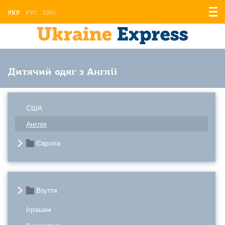
Відо
УКР
РУС
ENG
мен
Дитячий одяг з Англії
США
Англія
Європа
Взуття
Іграшки