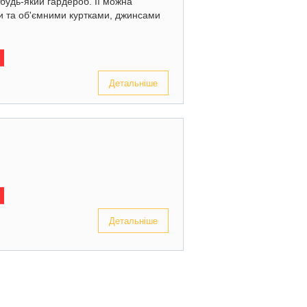
 будь-який гардероб. Її можна
и та об'ємними куртками, джинсами
Детальніше
Детальніше