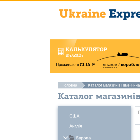
КАЛЬКУЛЯТОР
онлайн
корабле
Проживаю в
літаком
США
Головна
Каталог магазинів Німеччина
Каталог магазині
США
Англія
Європа