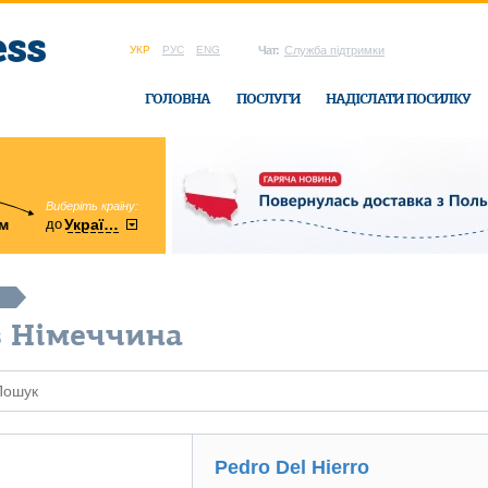
УКР
РУС
ENG
Чат:
Служба підтримки
ГОЛОВНА
ПОСЛУГИ
НАДІСЛАТИ ПОСИЛКУ
Виберіть країну:
область:
до
м
у
України
Вінницька
в офісі Ukrain
в Німеччина
Pedro Del Hierro