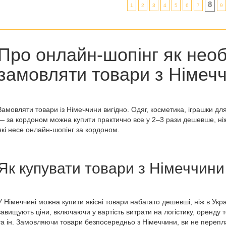
8
1
2
3
4
5
6
7
9
Про онлайн-шопінг як необ
замовляти товари з Німеч
Замовляти
товари із Німеччини
вигідно. Одяг, косметика, іграшки для
— за кордоном можна купити практично все у 2–3 рази дешевше, ніж 
які несе онлайн-шопінг за кордоном.
Як купувати товари з Німеччини
У Німеччині можна купити якісні товари набагато дешевші, ніж в Укр
завищують ціни, включаючи у вартість витрати на логістику, оренду 
та ін. Замовляючи
товари безпосередньо з Німеччини
, ви не перепл