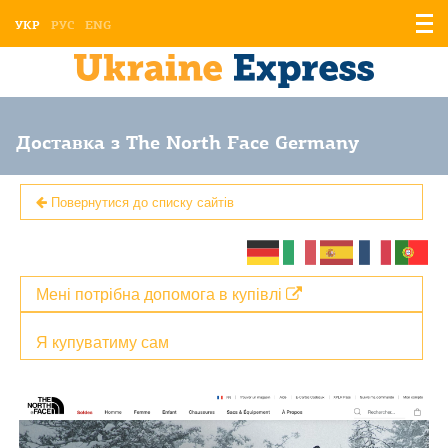
Відо
УКР
РУС
ENG
мен
Доставка з The North Face Germany
Повернутися до списку сайтів
Мені потрібна допомога в купівлі
Я купуватиму сам