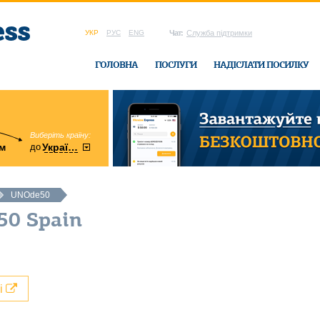
УКР
РУС
ENG
Чат:
Служба підтримки
ГОЛОВНА
ПОСЛУГИ
НАДІСЛАТИ ПОСИЛКУ
Виберіть країну:
область:
до
м
у
України
Вінницька
в офісі Ukrain
UNOde50
50 Spain
лі