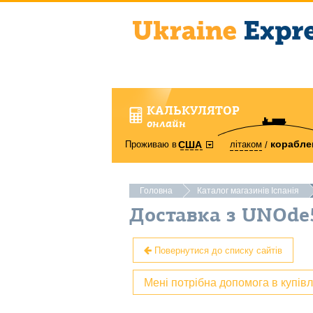
КАЛЬКУЛЯТОР
онлайн
корабле
Проживаю в
літаком
США
Головна
Каталог магазинів Іспанія
Доставка з UNOde
Повернутися до списку сайтів
Мені потрібна допомога в купів