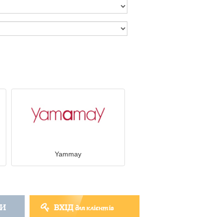
Yammay
ТИ
ВХІД
для клієнтів