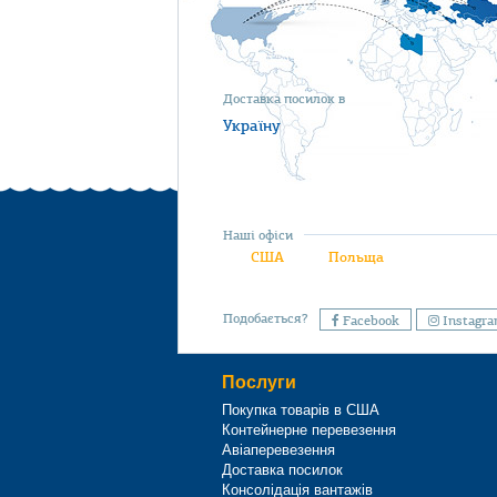
Доставка посилок в
Україну
Наші офіси
США
Польща
Подобається?
Facebook
Instagr
Послуги
Покупка товарів в США
Контейнерне перевезення
Авіаперевезення
Доставка посилок
Консолідація вантажів