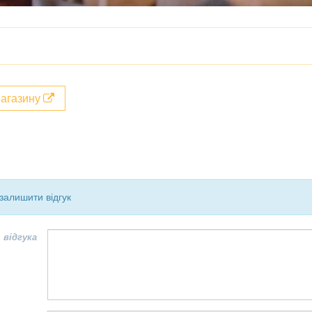
магазину
залишити відгук
 відгука