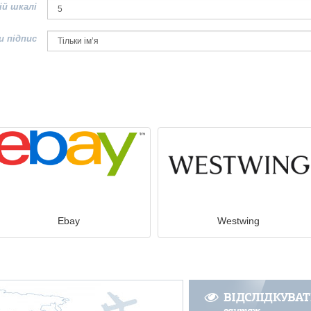
ій шкалі
и підпис
Ebay
Westwing
ВІДСЛІДКУВА
вантаж