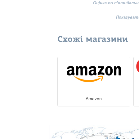
Оцінка по п’ятибальн
Показуват
Схожі магазини
Amazon