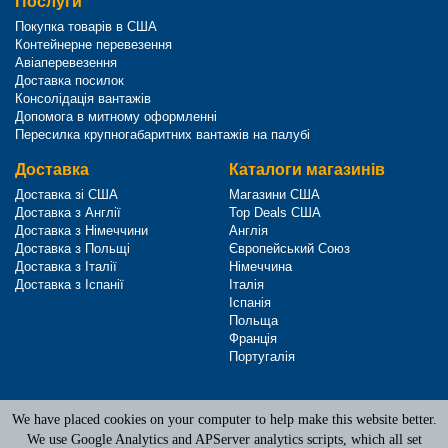
Послуги
Покупка товарів в США
Контейнерне перевезення
Авіаперевезення
Доставка посилок
Консолідація вантажів
Допомога в митному оформленні
Пересилка крупногабаритних вантажів на палубі
Доставка
Каталоги магазинів
Доставка зі США
Магазини США
Доставка з Англії
Top Deals США
Доставка з Німеччини
Англія
Доставка з Польщі
Європейський Союз
Доставка з Італії
Німеччина
Доставка з Іспанії
Італія
Іспанія
Польща
Франція
Португалія
We have placed cookies on your computer to help make this website better.
Terms of Service
|
Privacy Policy
We use Google Analytics and APServer analytics scripts, which all set