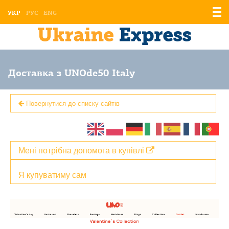
Відо
УКР
РУС
ENG
мен
Доставка з UNOde50 Italy
Повернутися до списку сайтів
Мені потрібна допомога в купівлі
Я купуватиму сам