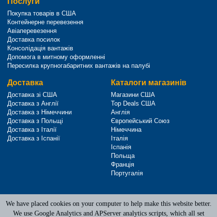
Послуги
Покупка товарів в США
Контейнерне перевезення
Авіаперевезення
Доставка посилок
Консолідація вантажів
Допомога в митному оформленні
Пересилка крупногабаритних вантажів на палубі
Доставка
Каталоги магазинів
Доставка зі США
Магазини США
Доставка з Англії
Top Deals США
Доставка з Німеччини
Англія
Доставка з Польщі
Європейський Союз
Доставка з Італії
Німеччина
Доставка з Іспанії
Італія
Іспанія
Польща
Франція
Португалія
We have placed cookies on your computer to help make this website better.
Terms of Service
|
Privacy Policy
We use Google Analytics and APServer analytics scripts, which all set