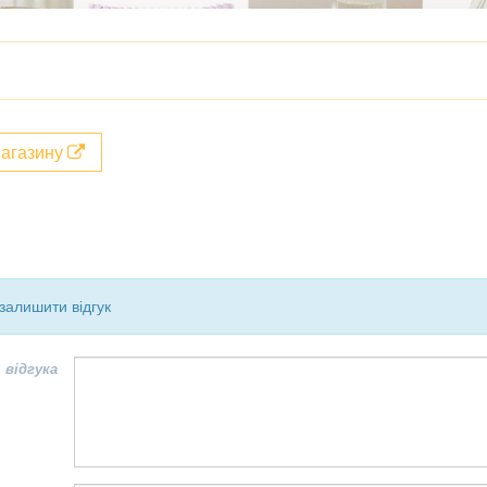
магазину
залишити відгук
 відгука