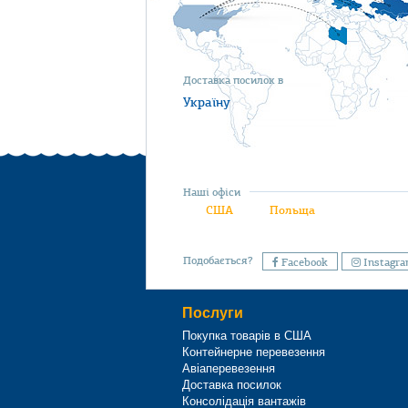
Доставка посилок в
Україну
Наші офіси
США
Польща
Подобається?
Facebook
Instagr
Послуги
Покупка товарів в США
Контейнерне перевезення
Авіаперевезення
Доставка посилок
Консолідація вантажів