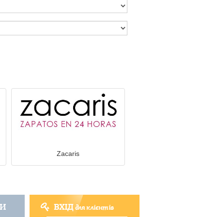
Zacaris
ТИ
ВХІД
для клієнтів