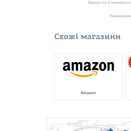
Оцінка по п’ятибальн
Показуват
Схожі магазини
Amazon