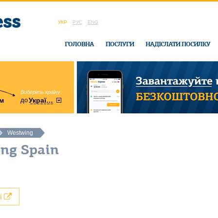
УКР
РУС
ENG
ГОЛОВНА
ПОСЛУГИ
НАДІСЛАТИ ПОСИЛКУ
Виберіть країну:
область:
до
м
у
України
Вінницька
в офісі Ukrain
Westwing
ng Spain
лі