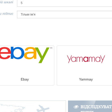
ій шкалі
и підпис
Ebay
Yammay
ВІДСЛІДКУВА
вантаж