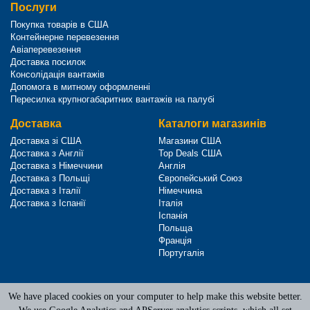
Послуги
Покупка товарів в США
Контейнерне перевезення
Авіаперевезення
Доставка посилок
Консолідація вантажів
Допомога в митному оформленні
Пересилка крупногабаритних вантажів на палубі
Доставка
Каталоги магазинів
Доставка зі США
Магазини США
Доставка з Англії
Top Deals США
Доставка з Німеччини
Англія
Доставка з Польщі
Європейський Союз
Доставка з Італії
Німеччина
Доставка з Іспанії
Італія
Іспанія
Польща
Франція
Португалія
We have placed cookies on your computer to help make this website better.
Terms of Service
|
Privacy Policy