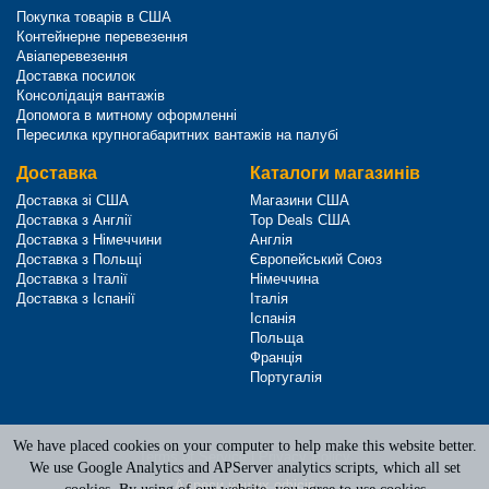
Покупка товарів в США
Контейнерне перевезення
Авіаперевезення
Доставка посилок
Консолідація вантажів
Допомога в митному оформленні
Пересилка крупногабаритних вантажів на палубі
Доставка
Каталоги магазинів
Доставка зі США
Магазини США
Доставка з Англії
Top Deals США
Доставка з Німеччини
Англія
Доставка з Польщі
Європейський Союз
Доставка з Італії
Німеччина
Доставка з Іспанії
Італія
Іспанія
Польща
Франція
Португалія
We have placed cookies on your computer to help make this website better.
Terms of Service
|
Privacy Policy
We use Google Analytics and APServer analytics scripts, which all set
Адреси наших офісів