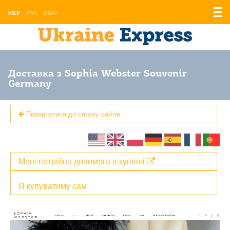
Відо
УКР
РУС
ENG
мен
Доставка з Sophia Webster Souvenir
Germany
Повернутися до списку сайтів
Мені потрібна допомога в купівлі
Я купуватиму сам