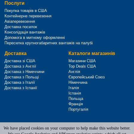
Послуги
Покупка товарів в США
Контейнерне перевезення
Авіаперевезення
Доставка посилок
Консолідація вантажів
Допомога в митному оформленні
Пересилка крупногабаритних вантажів на палубі
Доставка
Каталоги магазинів
Доставка зі США
Магазини США
Доставка з Англії
Top Deals США
Доставка з Німеччини
Англія
Доставка з Польщі
Європейський Союз
Доставка з Італії
Німеччина
Доставка з Іспанії
Італія
Іспанія
Польща
Франція
Португалія
We have placed cookies on your computer to help make this website better.
Terms of Service
|
Privacy Policy