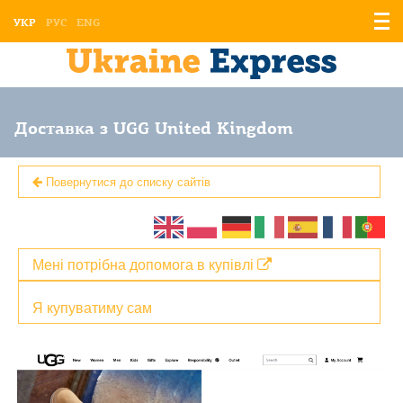
Відо
УКР
РУС
ENG
мен
Доставка з UGG United Kingdom
Повернутися до списку сайтів
Мені потрібна допомога в купівлі
Я купуватиму сам