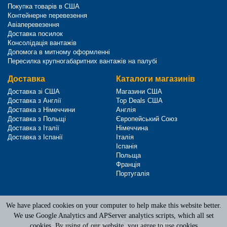
Покупка товарів в США
Контейнерне перевезення
Авіаперевезення
Доставка посилок
Консолідація вантажів
Допомога в митному оформленні
Пересилка крупногабаритних вантажів на палубі
Доставка
Каталоги магазинів
Доставка зі США
Магазини США
Доставка з Англії
Top Deals США
Доставка з Німеччини
Англія
Доставка з Польщі
Європейський Союз
Доставка з Італії
Німеччина
Доставка з Іспанії
Італія
Іспанія
Польща
Франція
Португалія
We have placed cookies on your computer to help make this website better.
Terms of Service
|
Privacy Policy
We use Google Analytics and APServer analytics scripts, which all set
Адреси наших офісів
|
Служба підтримки
cookies. By using of our website, you agree to use cookies