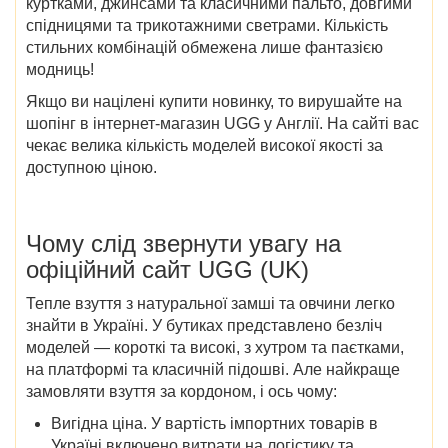
куртками, джинсами та класичними пальто, довгими
спідницями та трикотажними светрами. Кількість
стильних комбінацій обмежена лише фантазією
модниць!
Якщо ви націлені купити новинку, то вирушайте на
шопінг в
інтернет-магазин UGG у Англії
. На сайті вас
чекає велика кількість моделей високої якості за
доступною ціною.
Чому слід звернути увагу на
офіційний сайт UGG (UK)
Тепле взуття з натуральної замші та овчини легко
знайти в Україні. У бутиках представлено безліч
моделей — короткі та високі, з хутром та паєтками,
на платформі та класичній підошві. Але найкраще
замовляти взуття за кордоном, і ось чому:
Вигідна ціна
. У вартість імпортних товарів в
Україні включено витрати на логістику та