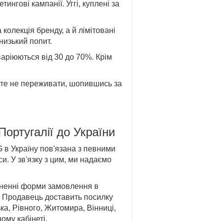
тингові кампанії. Уггі, куплені за
олекція бренду, а й лімітовані
низький попит.
аріюються від 30 до 70%. Крім
жете не переживати, шопившись за
 Португалії до України
 в Україну
пов'язана з певними
и. У зв'язку з цим, ми надаємо
овненні форми замовлення в
і. Продавець доставить посилку
ка, Рівного, Житомира, Вінниці,
ому кабінеті.