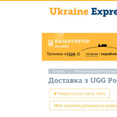
КАЛЬКУЛЯТОР
онлайн
корабле
Проживаю в
літаком
США
Головна
Каталог магазинів Португалі
Доставка з UGG Po
Повернутися до списку сайтів
Мені потрібна допомога в купів