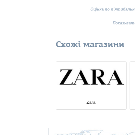
Оцінка по п’ятибальн
Показуват
Схожі магазини
Zara