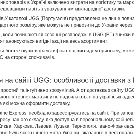
тних товарів в Україні включено витрати на логістику та марке
дешевшими навіть з урахуванням міжнародної доставки.
ів
.
У каталозі UGG (Португалія)
представлена не лише повна к
артного розміру, яке можуть не привозити до України через 
і,
коли починаються
сезонні
розпродажі в UGG (PT)
знижки в
ят анонсуються вигідні акції на весь асортимент.
ви боїтеся купити фальсифікат під виглядом оригіналу, мо
 на стороні споживачів.
я на
сайті
UGG
: особливості доставки
з
остий та інтуїтивно зрозумілий. А от
доставка з
сайту
UGG
ого інтернет-магазину не надсилаються на українські адрес
а які можна оформити доставку.
ine Express, необхідно зареєструватись на сайті. При зап
ресу нашого складу, яка доступна в персональному кабінет
Києва, Харкова, Львова, Луцька, Тернополя, Івано-Франківсь
або будь-якого іншого міста України, вказаного в персональн