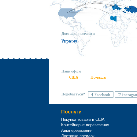
Доставка посилок в
Україну
Наші офіси
США
Польща
Подобається?
Facebook
Instagr
Послуги
Покупка товарів в США
Контейнерне перевезення
Авіаперевезення
Доставка посилок