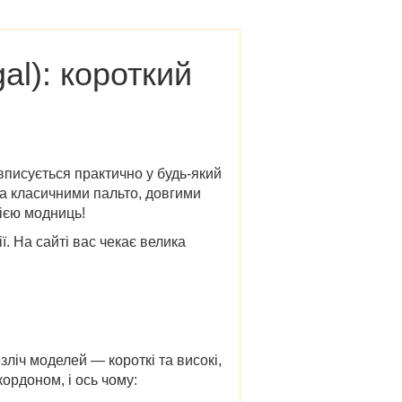
al)
: короткий
 вписується практично у будь-який
та класичними пальто, довгими
ією модниць!
ї
. На сайті вас чекає велика
зліч моделей — короткі та високі,
ордоном, і ось чому: