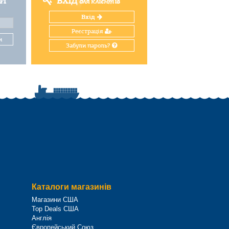
ТИ
ВХІД
для клієнтів
Вхід
Реєстрація
и
Забули пароль?
Каталоги магазинів
Магазини США
Top Deals США
Англія
Європейський Союз