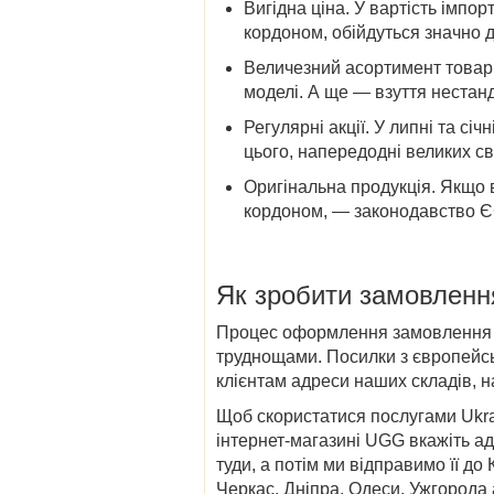
Вигідна ціна
. У вартість імпор
кордоном, обійдуться значно 
Величезний асортимент
товар
моделі. А ще — взуття нестанд
Регулярні акції.
У липні та січн
цього, напередодні великих св
Оригінальна продукція
. Якщо 
кордоном, — законодавство ЄС
Як зробити замовленн
Процес оформлення замовлення пр
труднощами. Посилки з європейськ
клієнтам адреси наших складів, н
Щоб скористатися послугами Ukra
інтернет-магазині UGG вкажіть ад
туди, а потім ми відправимо її до
Черкас, Дніпра, Одеси, Ужгорода