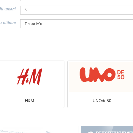
ій шкалі
и підпис
H&M
UNOde50