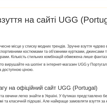
зуття на сайті
UGG (Portug
почесне місце у списку модних трендів. Зручне взуття чудово
і спортивними костюмами та об'ємними куртками, джинсами 
рами. Кількість стильних комбінацій обмежена лише фантаз
 то вирушайте на шопінг в
інтернет-магазин UGG у Португалі
за доступною ціною.
агу на
офіційний сайт UGG (Portugal)
та овчини легко знайти в Україні. У бутиках представлено бе
мі та класичній підошві. Але найкраще замовляти взуття за к