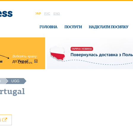
УКР
РУС
ENG
ГОЛОВНА
ПОСЛУГИ
НАДІСЛАТИ ПОСИЛКУ
Виберіть країну:
область:
до
м
у
України
Вінницька
в офісі Ukrain
я
UGG
rtugal
лі