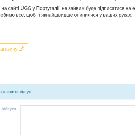
и
на сайті
UGG у Португалії
, не зайвим буде підписатися на 
зробимо все, щоб ті якнайшвидше опинилися у ваших руках.
магазину
залишити відгук
 відгука