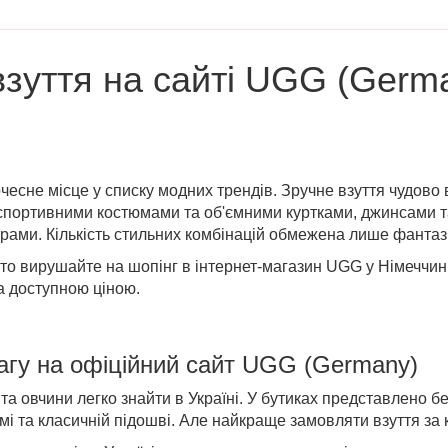
зуття на сайті
UGG (Germ
почесне місце у списку модних трендів. Зручне взуття чудово
і спортивними костюмами та об'ємними куртками, джинсами 
рами. Кількість стильних комбінацій обмежена лише фантаз
 то вирушайте на шопінг в
інтернет-магазин UGG у Німеччин
за доступною ціною.
агу на
офіційний сайт UGG (Germany)
та овчини легко знайти в Україні. У бутиках представлено бе
мі та класичній підошві. Але найкраще замовляти взуття за к