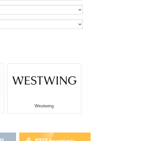
Westwing
ТИ
ВХІД
для клієнтів