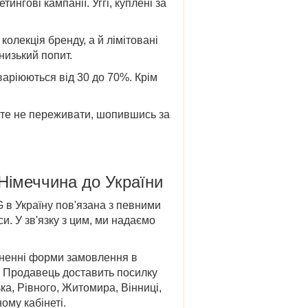
тингові кампанії. Уггі, куплені за
олекція бренду, а й лімітовані
низький попит.
варіюються від 30 до 70%. Крім
жете не переживати, шопившись за
 Німеччина до України
 в Україну
пов'язана з певними
и. У зв'язку з цим, ми надаємо
овненні форми замовлення в
і. Продавець доставить посилку
ка, Рівного, Житомира, Вінниці,
ому кабінеті.