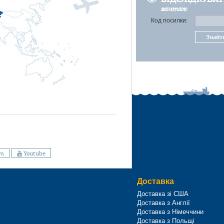
вантаж
Код посилки:
Знайт
am
Youtube
Доставка
Доставка зі США
Доставка з Англії
Доставка з Німеччини
Доставка з Польщі