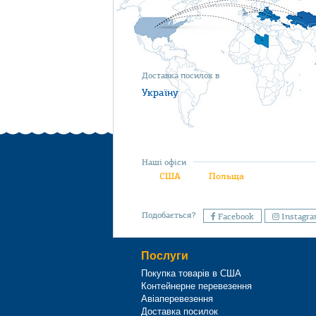
Доставка посилок в
Україну
Наші офіси
США
Польща
Подобається?
Facebook
Instagr
Послуги
Покупка товарів в США
Контейнерне перевезення
Авіаперевезення
Доставка посилок