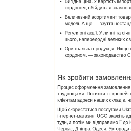
Вигідна ціна
. У вартість імпор
кордоном, обійдуться значно 
Величезний асортимент
товар
моделі. А ще — взуття нестанд
Регулярні акції.
У липні та січн
цього, напередодні великих св
Оригінальна продукція
. Якщо 
кордоном, — законодавство ЄС
Як зробити замовленн
Процес оформлення замовлення пр
труднощами. Посилки з європейськ
клієнтам адреси наших складів, н
Щоб скористатися послугами Ukra
інтернет-магазині UGG вкажіть ад
туди, а потім ми відправимо її до
Черкас, Дніпра, Одеси, Ужгорода