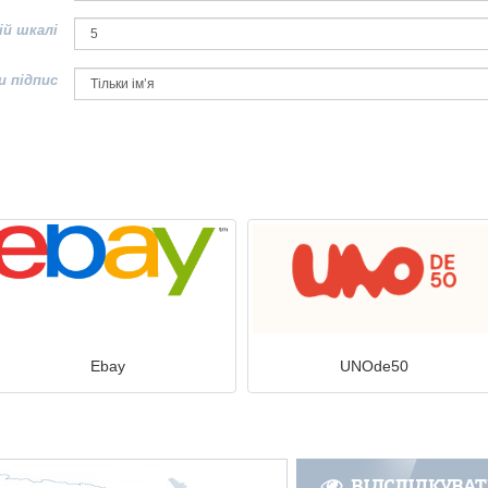
ій шкалі
и підпис
Ebay
UNOde50
ВІДСЛІДКУВА