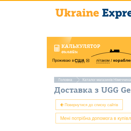
КАЛЬКУЛЯТОР
онлайн
корабле
Проживаю в
літаком
США
Головна
Каталог магазинів Німеччина
Доставка з UGG G
Повернутися до списку сайтів
Мені потрібна допомога в купів