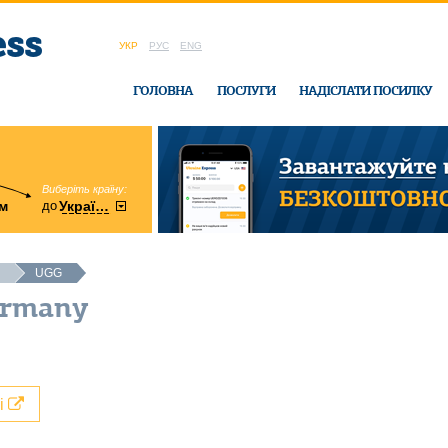
УКР
РУС
ENG
ГОЛОВНА
ПОСЛУГИ
НАДІСЛАТИ ПОСИЛКУ
Виберіть країну:
область:
до
м
у
України
Вінницька
в офісі Ukrain
UGG
ermany
лі