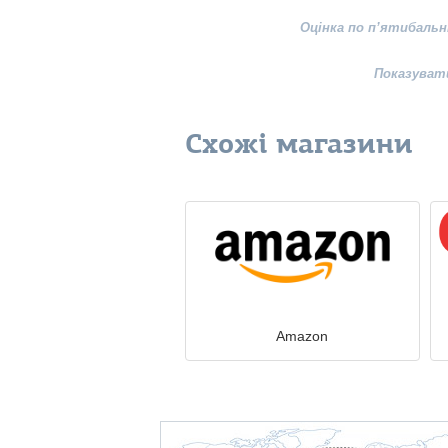
Оцінка по п’ятибальн
Показуват
Схожі магазини
Amazon