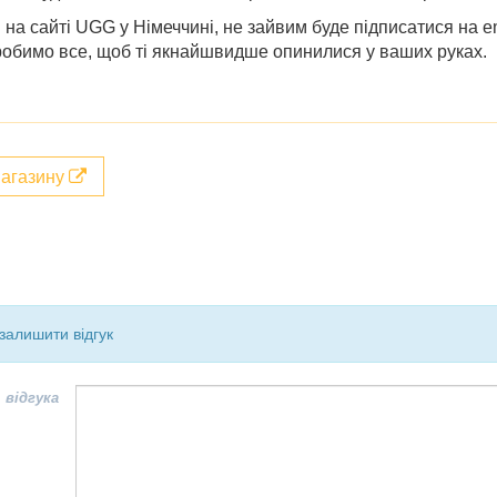
и
на сайті
UGG у Німеччині
, не зайвим буде підписатися на 
зробимо все, щоб ті якнайшвидше опинилися у ваших руках.
магазину
залишити відгук
 відгука