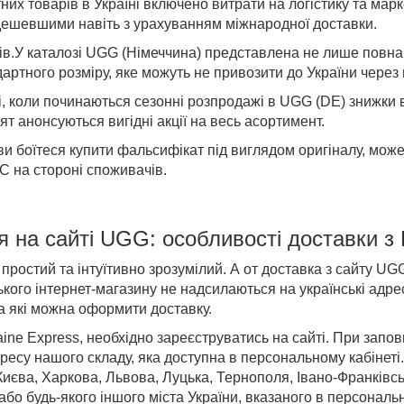
тних товарів в Україні включено витрати на логістику та марке
дешевшими навіть з урахуванням міжнародної доставки.
ів
.
У каталозі UGG (Німеччина)
представлена не лише повна к
артного розміру, яке можуть не привозити до України через 
і,
коли починаються
сезонні
розпродажі в UGG (DE)
знижки 
ят анонсуються вигідні акції на весь асортимент.
ви боїтеся купити фальсифікат під виглядом оригіналу, мо
 на стороні споживачів.
я на
сайті
UGG
: особливості доставки
з
остий та інтуїтивно зрозумілий. А от
доставка з
сайту
UGG
ого інтернет-магазину не надсилаються на українські адрес
а які можна оформити доставку.
ine Express, необхідно зареєструватись на сайті. При зап
ресу нашого складу, яка доступна в персональному кабінет
Києва, Харкова, Львова, Луцька, Тернополя, Івано-Франківсь
або будь-якого іншого міста України, вказаного в персональн