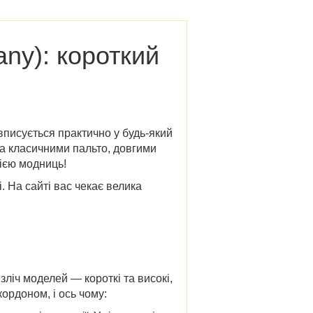
any)
: короткий
 вписується практично у будь-який
та класичними пальто, довгими
ією модниць!
і
. На сайті вас чекає велика
зліч моделей — короткі та високі,
ордоном, і ось чому: