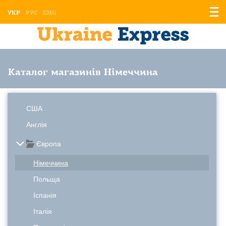
Відо
УКР
РУС
ENG
мен
Каталог магазинів Німеччина
США
Англія
Європа
Німеччина
Польща
Іспанія
Італія