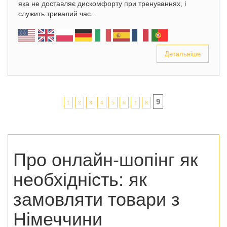
яка не доставляє дискомфорту при тренуваннях, і
служить тривалий час...
Детальніше
9
1
2
3
4
5
6
7
8
Про онлайн-шопінг як
необхідність:
як
замовляти товари з
Німеччини