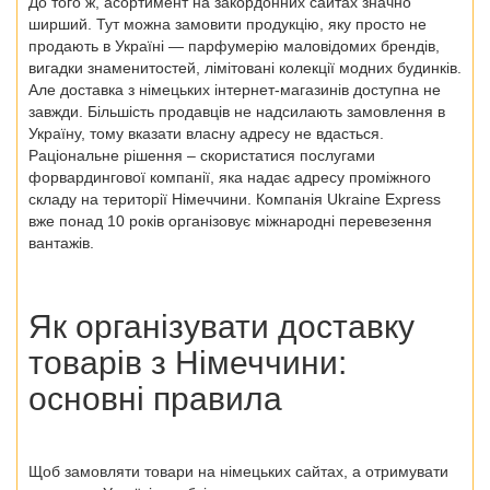
До того ж, асортимент на закордонних сайтах значно
ширший. Тут можна замовити продукцію, яку просто не
продають в Україні — парфумерію маловідомих брендів,
вигадки знаменитостей, лімітовані колекції модних будинків.
Але доставка з
німецьких інтернет-магазинів
доступна не
завжди. Більшість продавців не надсилають замовлення в
Україну, тому вказати власну адресу не вдасться.
Раціональне рішення – скористатися послугами
форвардингової компанії, яка надає адресу проміжного
складу на території Німеччини. Компанія Ukraine Express
вже понад 10 років організовує міжнародні перевезення
вантажів.
Як організувати
доставку
товарів з Німеччини
:
основні правила
Щоб замовляти товари на німецьких сайтах, а отримувати