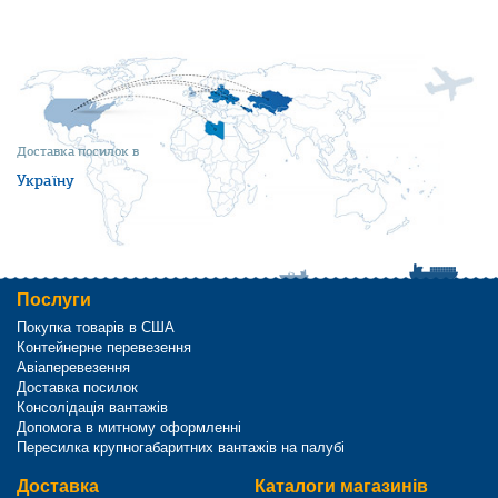
Доставка посилок в
Україну
Послуги
Покупка товарів в США
Контейнерне перевезення
Авіаперевезення
Доставка посилок
Консолідація вантажів
Допомога в митному оформленні
Пересилка крупногабаритних вантажів на палубі
Доставка
Каталоги магазинів