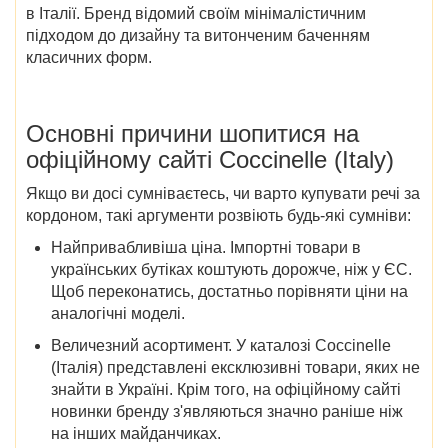
в Італії
. Бренд відомий своїм мінімалістичним
підходом до дизайну та витонченим баченням
класичних форм.
Основні причини шопитися на
офіційному сайті Coccinelle (Italy)
Якщо ви досі сумніваєтесь, чи варто купувати речі за
кордоном, такі аргументи розвіють будь-які сумніви:
Найпривабливіша ціна.
Імпортні товари в
українських бутіках коштують дорожче, ніж у ЄС.
Щоб переконатись, достатньо порівняти ціни на
аналогічні моделі.
Величезний асортимент.
У
каталозі Coccinelle
(Італія)
представлені ексклюзивні
товари
, яких не
знайти в Україні. Крім того, на офіційному сайті
новинки бренду з'являються значно раніше ніж
на інших майданчиках.