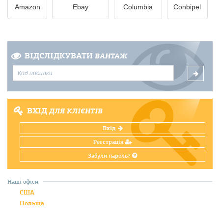
Amazon
Ebay
Columbia
Conbipel
ВІДСЛІДКУВАТИ
ВАНТАЖ
ВХІД
ДЛЯ КЛІЄНТІВ
Вхід
Реєстрація
Забули пароль?
Наші офіси
США
Польща