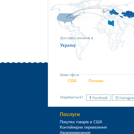
Доставка посилок в
Україну
Наші офіси
США
Польща
Подобається?
Facebook
Instagr
Послуги
Покупка товарів в США
Контейнерне перевезення
Авіаперевезення