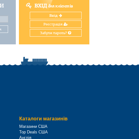
ТИ
ВХІД
для клієнтів
Вхід
Реєстрація
и
Забули пароль?
Каталоги магазинів
Магазини США
Top Deals США
Англія