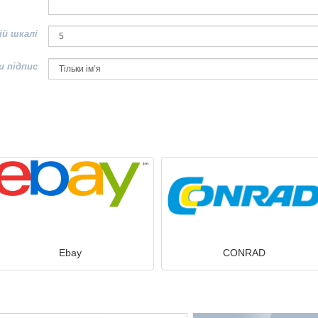
ій шкалі
и підпис
Ebay
CONRAD