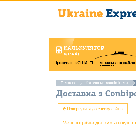
КАЛЬКУЛЯТОР
онлайн
корабле
Проживаю в
літаком
США
Головна
Каталог магазинів Італія
Доставка з Conbipe
Повернутися до списку сайтів
Мені потрібна допомога в купів