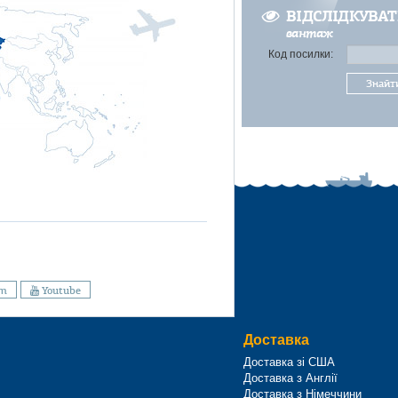
ВІДСЛІДКУВА
вантаж
Код посилки:
Знайт
am
Youtube
Доставка
Доставка зі США
Доставка з Англії
Доставка з Німеччини