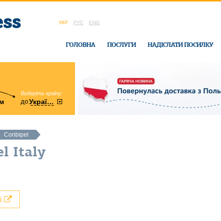
УКР
РУС
ENG
ГОЛОВНА
ПОСЛУГИ
НАДІСЛАТИ ПОСИЛКУ
Виберіть країну:
область:
до
м
у
України
Вінницька
в офісі Ukrain
Conbipel
l Italy
лі