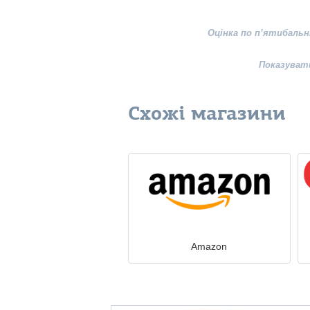
Оцінка по п’ятибальн
Показуват
Схожі магазини
Amazon