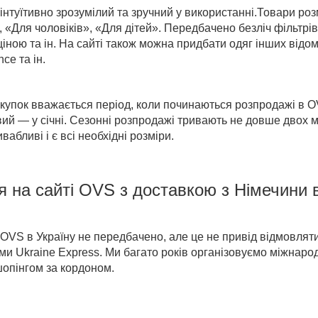
інтуїтивно зрозумілий та зручний у використанні.
Товари
роз
, «Для чоловіків», «Для дітей». Передбачено безліч фільтр
ціною та ін. На сайті також можна придбати одяг інших відом
ce та ін.
купок вважається період,
коли починаються розпродажі в 
овий — у січні. Сезонні розпродажі тривають не довше двох м
абливі і є всі необхідні розміри.
я на
сайті
OVS
з доставкою
з Німечини 
OVS в Україну
не передбачено, але це не привід відмовляти
ми Ukraine Express. Ми багато років організовуємо міжнаро
опінгом за кордоном.