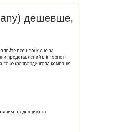
any)
дешевше,
овляйте все необхідне за
дини представлений в
інтернет-
 на себе форвардингова компанія
 модним тенденціям та