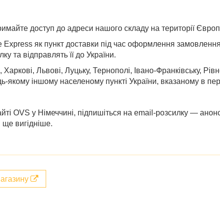
римайте доступ до адреси нашого складу на території Європ
e Express як пункт доставки під час оформлення замовлення
ку та відправлять її до України.
, Харкові, Львові, Луцьку, Тернополі, Івано-Франківську, Рів
дь-якому іншому населеному пункті України, вказаному в пер
йті
OVS у Німеччині
, підпишіться на email-розсилку — ано
 ще вигідніше.
магазину