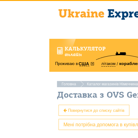
КАЛЬКУЛЯТОР
онлайн
корабле
Проживаю в
літаком
США
Головна
Каталог магазинів Німеччина
Доставка з OVS G
Повернутися до списку сайтів
Мені потрібна допомога в купів