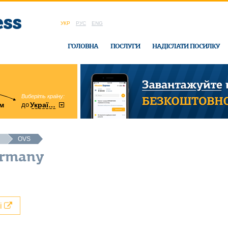
УКР
РУС
ENG
ГОЛОВНА
ПОСЛУГИ
НАДІСЛАТИ ПОСИЛКУ
Виберіть країну:
область:
до
м
у
України
Вінницька
в офісі Ukrain
OVS
ermany
лі