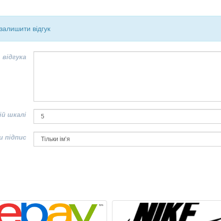
залишити відгук
 відгука
ій шкалі
и підпис