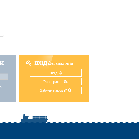
ТИ
ВХІД
для клієнтів
Вхід
Реєстрація
и
Забули пароль?